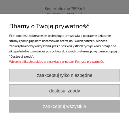
Kod produktu:
769540
6 924,80 zł
zawiera 23% VAT
Dbamy o Twoją prywatność
powiadom o dostępności
Pliki cookies i pokrewne im technologie umożliwiają poprawne działanie
strony i pomagają nam dostosować ofertę do Twoich potrzeb. Możesz
zaakceptować wykorzystanie przez nas wszystkich tych plików i przejść do
sklepu lub dostosować użycie plików do swoich preferencji, wybierając opcję
"Dostosuj zgody".
Więcej o plikach cookies przeczytasz w naszej Polityce prywatności.
ZAKUPY
zaakceptuj tylko niezbędne
POMOC
dostosuj zgody
MOJE KONTO
zaakceptuj wszystkie
INFORMACJE
pokaż pełną wersję strony