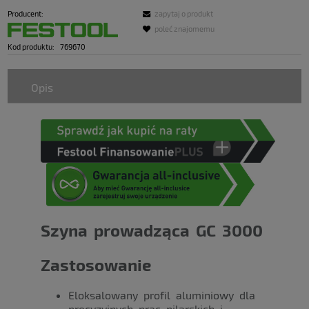
Producent:
zapytaj o produkt
poleć znajomemu
Kod produktu:
769670
Opis
Szyna prowadząca GC 3000
Zastosowanie
Eloksalowany profil aluminiowy dla
precyzyjnych prac pilarskich i