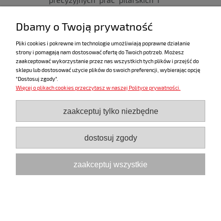
frezarskich
Dbamy o Twoją prywatność
Zastosowanie do
do HK 132, CSP 85/60, CSP 132, CSP
Pliki cookies i pokrewne im technologie umożliwiają poprawne działanie
strony i pomagają nam dostosować ofertę do Twoich potrzeb. Możesz
165, CCP 380, NRP 90
zaakceptować wykorzystanie przez nas wszystkich tych plików i przejść do
sklepu lub dostosować użycie plików do swoich preferencji, wybierając opcję
"Dostosuj zgody".
Więcej o plikach cookies przeczytasz w naszej Polityce prywatności.
ZAKUPY
zaakceptuj tylko niezbędne
POMOC
dostosuj zgody
MOJE KONTO
zaakceptuj wszystkie
INFORMACJE
pokaż pełną wersję strony
Sklep internetowy Shoper.pl