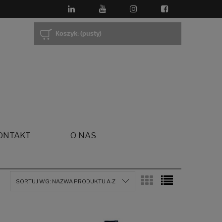
Koszyk:
(pusty)
ONTAKT
O NAS
SORTUJ WG:
NAZWA PRODUKTU A-Z