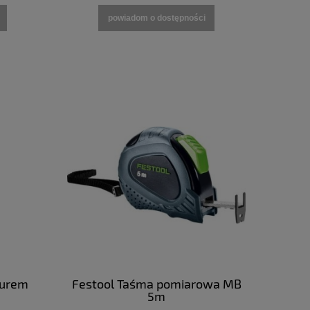
powiadom o dostępności
turem
Festool Taśma pomiarowa MB
5m