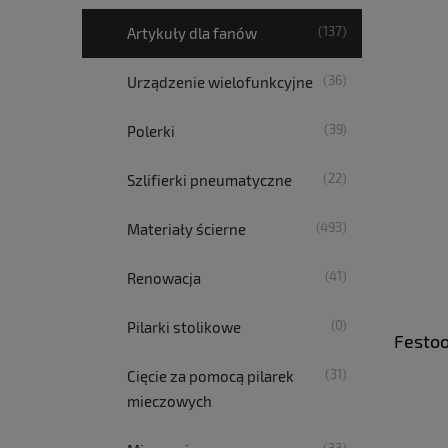
(137)
Artykuły dla fanów
(36)
Urządzenie wielofunkcyjne
(39)
Polerki
(22)
Szlifierki pneumatyczne
(493)
Materiały ścierne
(41)
Renowacja
(0)
Pilarki stolikowe
Festoo
(31)
Cięcie za pomocą pilarek
mieczowych