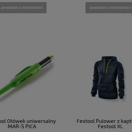
powiadom o dostępności
powiadom o dostępności
ool Ołówek uniwersalny
Festool Pulower z kap
MAR-S PICA
Festool XL