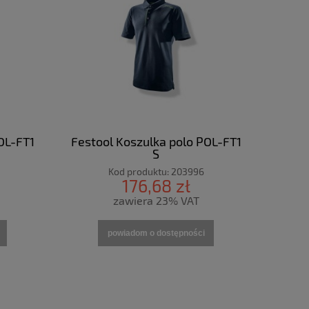
OL-FT1
Festool Koszulka polo POL-FT1
S
Kod produktu:
203996
176,68 zł
zawiera 23% VAT
powiadom o dostępności