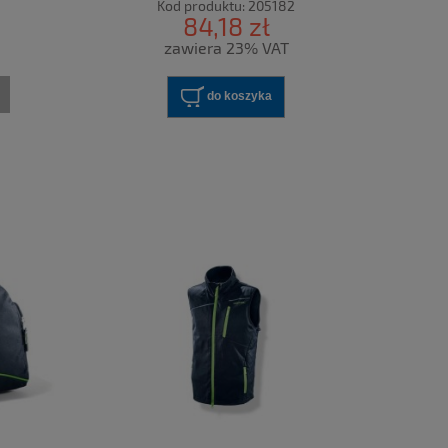
Kod produktu:
205182
84,18 zł
zawiera 23% VAT
do koszyka