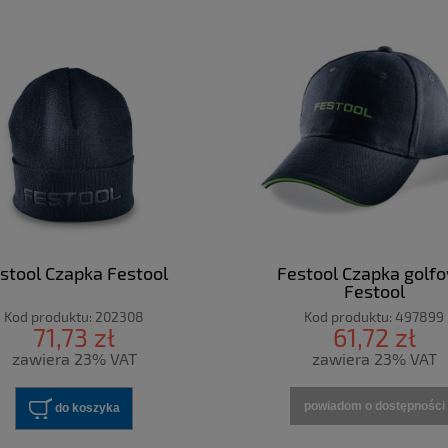
stool Czapka Festool
Festool Czapka golf
Festool
Kod produktu:
202308
Kod produktu:
497899
71,73 zł
61,72 zł
zawiera 23% VAT
zawiera 23% VAT
powiadom o dostępności
do koszyka