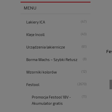
MENU
(47)
Lakiery ICA
(43)
Kleje Incoll
(61)
Urządzenia lakiernicze
Fe
(8)
Borma Wachs – Szybki Retusz
(12)
Wzorniki kolorów
(2670)
Festool
(11)
Promocja Festool 18V -
Akumulator gratis