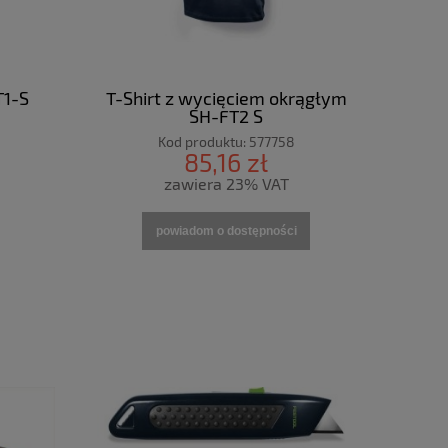
T1-S
T-Shirt z wycięciem okrągłym
SH-FT2 S
Kod produktu:
577758
85,16 zł
zawiera 23% VAT
powiadom o dostępności