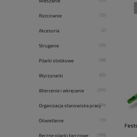
(33)
Mieszanie
(33)
Rozcinanie
(2)
Akcesoria
(24)
Struganie
(98)
Pilarki stolikowe
(63)
Wyrzynarki
(241)
Wiercenie i wkręcanie
(114)
Organizacja stanowiska pracy
(13)
Oświetlenie
Fest
(108)
Ręczne pilarki tarczowe