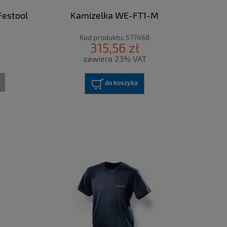
Festool
Kamizelka WE-FT1-M
Kod produktu:
577468
315,56 zł
zawiera 23% VAT
do koszyka