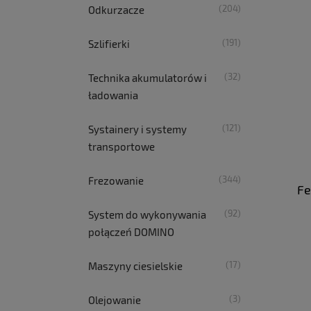
(204)
Odkurzacze
(191)
Szlifierki
(32)
Technika akumulatorów i
ładowania
(121)
Systainery i systemy
transportowe
(344)
Frezowanie
Fe
(92)
System do wykonywania
połączeń DOMINO
(17)
Maszyny ciesielskie
(3)
Olejowanie