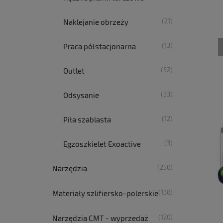
(21)
Naklejanie obrzeży
(13)
Praca półstacjonarna
(52)
Outlet
(33)
Odsysanie
(12)
Piła szablasta
(3)
Egzoszkielet Exoactive
(250)
Narzędzia
(138)
Materiały szlifiersko-polerskie
(120)
Narzędzia CMT - wyprzedaż