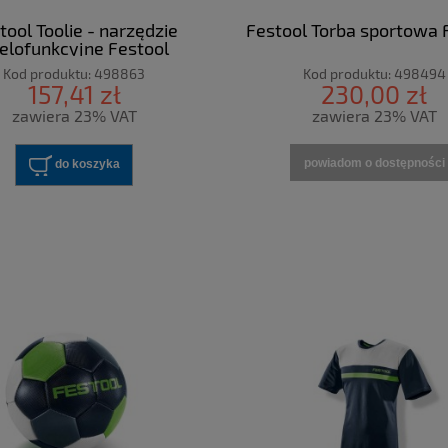
tool Toolie - narzędzie
Festool Torba sportowa 
elofunkcyjne Festool
Kod produktu:
498863
Kod produktu:
498494
157,41 zł
230,00 zł
zawiera 23% VAT
zawiera 23% VAT
powiadom o dostępności
do koszyka