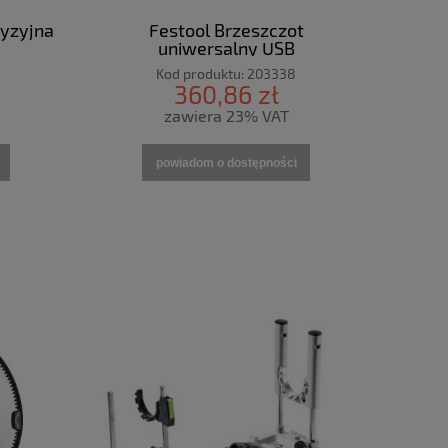
cyzyjna
Festool Brzeszczot
uniwersalny USB
50/35/Bi/OSC/5
Kod produktu:
203338
360,86 zł
zawiera 23% VAT
powiadom o dostępności