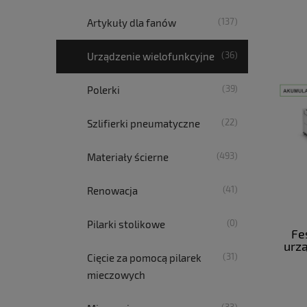
(137)
Artykuły dla fanów
(36)
Urządzenie wielofunkcyjne
(39)
Polerki
(22)
Szlifierki pneumatyczne
(493)
Materiały ścierne
(41)
Renowacja
(0)
Pilarki stolikowe
Fe
urz
(31)
VE
Cięcie za pomocą pilarek
mieczowych