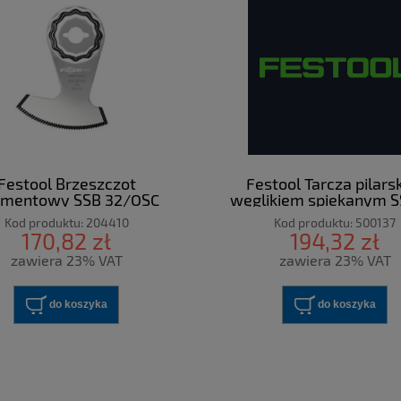
Festool Brzeszczot
Festool Tarcza pilars
gmentowy SSB 32/OSC
węglikiem spiekanym S
Kod produktu:
204410
Kod produktu:
500137
170,82 zł
194,32 zł
zawiera 23% VAT
zawiera 23% VAT
do koszyka
do koszyka