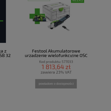
ka z
Festool Akumulatorowe
SB 32
urządzenie wielofunkcyjne OSC
18 E-Basic VECTURO
Kod produktu:
577033
1 813,64 zł
zawiera 23% VAT
powiadom o dostępności