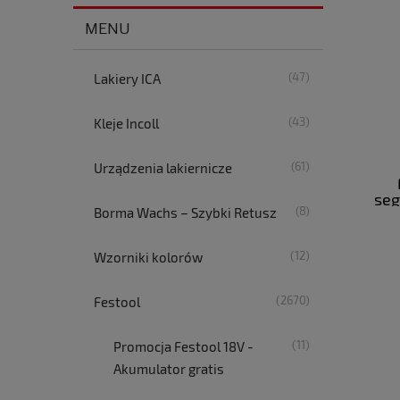
MENU
(47)
Lakiery ICA
(43)
Kleje Incoll
(61)
Urządzenia lakiernicze
se
(8)
Borma Wachs – Szybki Retusz
(12)
Wzorniki kolorów
(2670)
Festool
(11)
Promocja Festool 18V -
Akumulator gratis