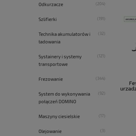
(204)
Odkurzacze
(191)
Szlifierki
(32)
Technika akumulatorów i
ładowania
(121)
Systainery i systemy
transportowe
(344)
Frezowanie
Fe
urządz
18
(92)
System do wykonywania
połączeń DOMINO
(17)
Maszyny ciesielskie
(3)
Olejowanie