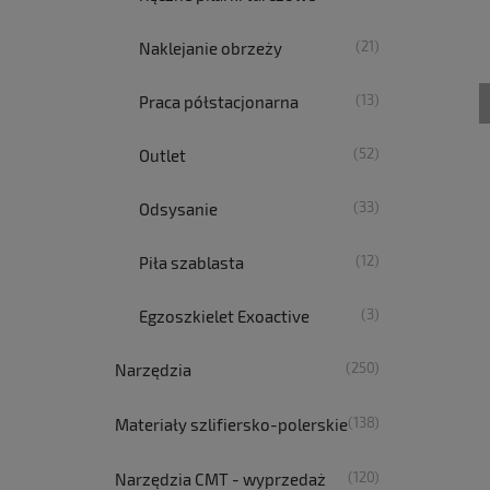
(21)
Naklejanie obrzeży
(13)
Praca półstacjonarna
(52)
Outlet
(33)
Odsysanie
(12)
Piła szablasta
(3)
Egzoszkielet Exoactive
(250)
Narzędzia
(138)
Materiały szlifiersko-polerskie
(120)
Narzędzia CMT - wyprzedaż