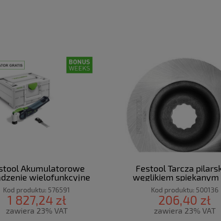
stool Akumulatorowe
Festool Tarcza pilars
ądzenie wielofunkcyjne
węglikiem spiekanym
CTURO OSC 18 E-Basic
100/HCS
Kod produktu:
576591
Kod produktu:
500136
1 827,24 zł
206,40 zł
zawiera 23% VAT
zawiera 23% VAT