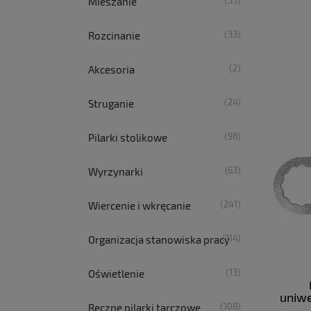
(33)
Mieszanie
(33)
Rozcinanie
(2)
Akcesoria
(24)
Struganie
(98)
Pilarki stolikowe
(63)
Wyrzynarki
(241)
Wiercenie i wkręcanie
(114)
Organizacja stanowiska pracy
(13)
Oświetlenie
uniwe
(108)
Ręczne pilarki tarczowe