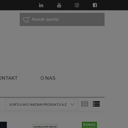
Koszyk:
(pusty)
ONTAKT
O NAS
SORTUJ WG:
NAZWA PRODUKTU A-Z