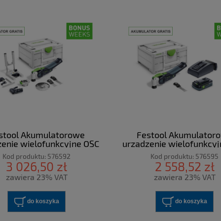
stool Akumulatorowe
Festool Akumulator
enie wielofunkcyjne OSC
urządzenie wielofunkcy
 E-Basic-Set VECTURO
18 HPC 4,0 EI-Plus VE
Kod produktu:
576592
Kod produktu:
576595
3 026,50 zł
2 558,52 zł
zawiera 23% VAT
zawiera 23% VAT
do koszyka
do koszyka