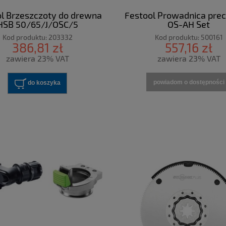
l Brzeszczoty do drewna
Festool Prowadnica pre
HSB 50/65/J/OSC/5
OS-AH Set
Kod produktu:
203332
Kod produktu:
500161
386,81 zł
557,16 zł
zawiera 23% VAT
zawiera 23% VAT
powiadom o dostępności
do koszyka