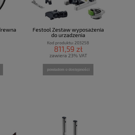
 drewna
Festool Zestaw wyposażenia
do urządzenia
wielofunkcyjnego OSC-
Kod produktu:
203258
AH/TA/AV-Set
811,59 zł
zawiera 23% VAT
powiadom o dostępności