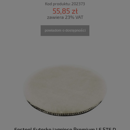
Kod produktu:
202373
55,85 zł
zawiera 23% VAT
powiadom o dostępności
Festool Futerko jagnięce Premium LF STF D