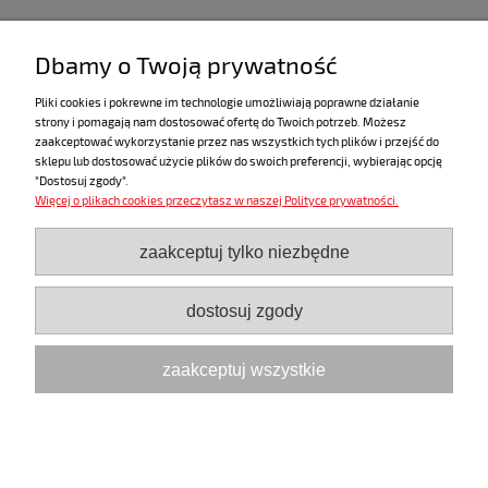
powiadom o dostępności
Dbamy o Twoją prywatność
Pliki cookies i pokrewne im technologie umożliwiają poprawne działanie
strony i pomagają nam dostosować ofertę do Twoich potrzeb. Możesz
«
1
2
»
zaakceptować wykorzystanie przez nas wszystkich tych plików i przejść do
sklepu lub dostosować użycie plików do swoich preferencji, wybierając opcję
"Dostosuj zgody".
Więcej o plikach cookies przeczytasz w naszej Polityce prywatności.
ZAKUPY
zaakceptuj tylko niezbędne
POMOC
dostosuj zgody
MOJE KONTO
zaakceptuj wszystkie
INFORMACJE
pokaż pełną wersję strony
Sklep internetowy Shoper.pl