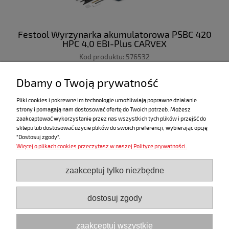
Festool Wyrzynarka akumulatorowa PSBC 420
HPC 4,0 EBI-Plus CARVEX
Kod produktu:
576532
zawiera 23% VAT
Dbamy o Twoją prywatność
Pliki cookies i pokrewne im technologie umożliwiają poprawne działanie
strony i pomagają nam dostosować ofertę do Twoich potrzeb. Możesz
«
1
2
3
4
5
...
15
»
zaakceptować wykorzystanie przez nas wszystkich tych plików i przejść do
sklepu lub dostosować użycie plików do swoich preferencji, wybierając opcję
"Dostosuj zgody".
Więcej o plikach cookies przeczytasz w naszej Polityce prywatności.
ZAKUPY
zaakceptuj tylko niezbędne
POMOC
dostosuj zgody
MOJE KONTO
zaakceptuj wszystkie
INFORMACJE