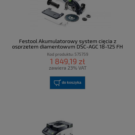
Festool Akumulatorowy system cięcia z
osprzętem diamentowym DSC-AGC 18-125 FH
Li EB-Basic
Kod produktu:
575759
1 849,19 zł
zawiera 23% VAT
do koszyka