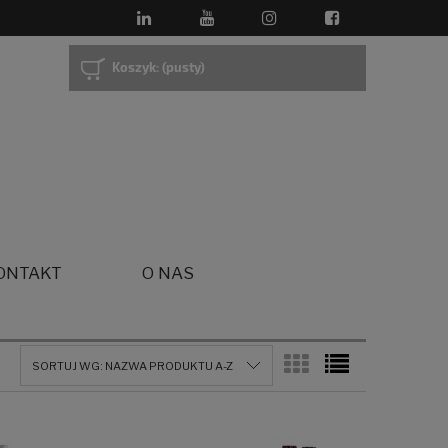
Koszyk:
(pusty)
ONTAKT
O NAS
SORTUJ WG:
NAZWA PRODUKTU A-Z