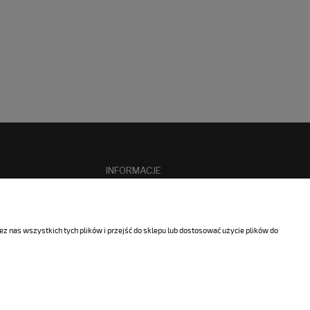
INFORMACJE
O nas
cookies
Kontakt
 nas wszystkich tych plików i przejść do sklepu lub dostosować użycie plików do
Diizocyjaniany