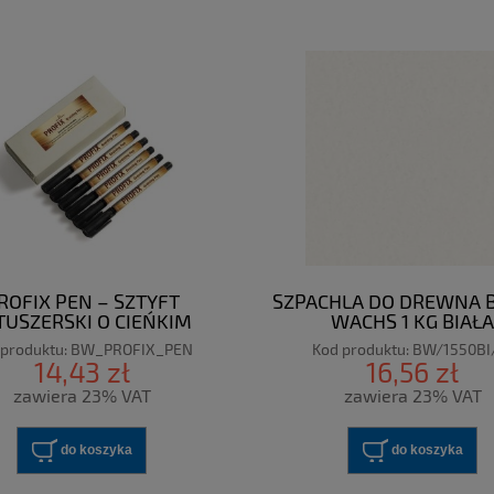
ROFIX PEN – SZTYFT
SZPACHLA DO DREWNA
TUSZERSKI O CIEŃKIM
WACHS 1 KG BIAŁA
ŃCZENIU BORMA WACHS
 produktu:
BW_PROFIX_PEN
Kod produktu:
BW/1550BI
14,43 zł
16,56 zł
zawiera 23% VAT
zawiera 23% VAT
do koszyka
do koszyka