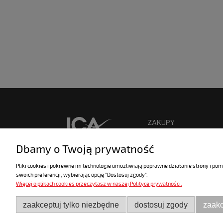
ZAKUPY
Nowości
Dbamy o Twoją prywatność
Promocje
Pliki cookies i pokrewne im technologie umożliwiają poprawne działanie strony i p
Czas realizacji zamówienia
swoich preferencji, wybierając opcję "Dostosuj zgody".
Jak kupować?
Więcej o plikach cookies przeczytasz w naszej Polityce prywatności.
Formy płatności
Koszt dostawy
zaakceptuj tylko niezbędne
dostosuj zgody
zaakc
Festool Finansowanie PLUS