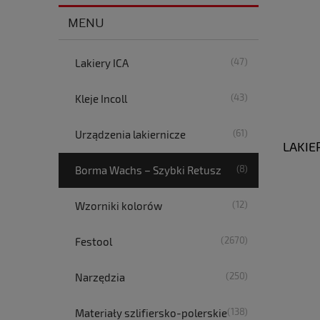
MENU
(47)
Lakiery ICA
(43)
Kleje Incoll
(61)
Urządzenia lakiernicze
LAKIE
(8)
Borma Wachs – Szybki Retusz
(12)
Wzorniki kolorów
(2670)
Festool
(250)
Narzędzia
(138)
Materiały szlifiersko-polerskie