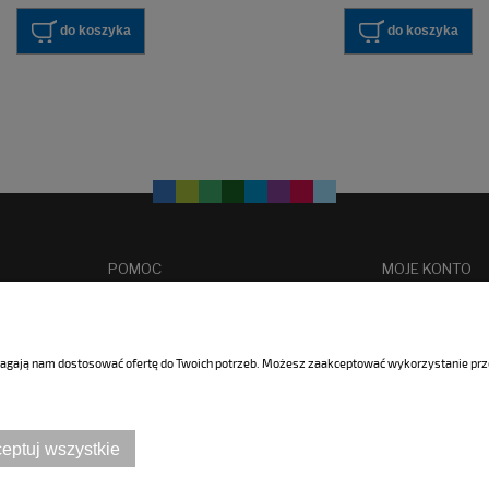
do koszyka
do koszyka
POMOC
MOJE KONTO
Polityka plików cookies
Logowanie
Polityka prywatności
Ustawienia plików 
omagają nam dostosować ofertę do Twoich potrzeb. Możesz zaakceptować wykorzystanie przez
Regulamin sklepu
Moje zamówienia
Reklamacje i zwroty
Przechowalnia
Formularz odstąpienia od umowy
Ustawienia konta
Informacja o ZSEiE
eptuj wszystkie