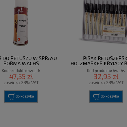
R DO RETUSZU W SPRAYU
PISAK RETUSZERSK
BORMA WACHS
HOLZMARKER KRYJACY 
WACHS
Kod produktu:
bw_ldr
Kod produktu:
bw_hs
47,55 zł
32,95 zł
zawiera 23% VAT
zawiera 23% VAT
do koszyka
do koszyka