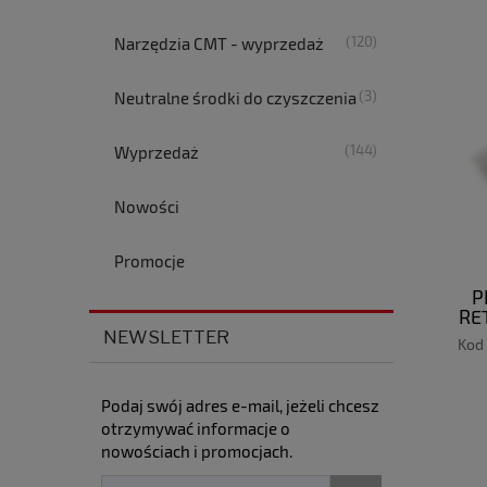
(120)
Narzędzia CMT - wyprzedaż
(3)
Neutralne środki do czyszczenia
(144)
Wyprzedaż
Nowości
Promocje
P
RE
ZAKO
NEWSLETTER
Kod
Podaj swój adres e-mail, jeżeli chcesz
otrzymywać informacje o
nowościach i promocjach.