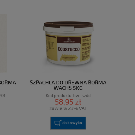
 BORMA
SZPACHLA DO DREWNA BORMA
WACHS 5KG
/01
Kod produktu:
bw_szdd
58,95 zł
zawiera 23% VAT
do koszyka