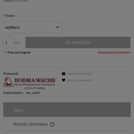
zawiera 23% VAT
*
Kolor:
do koszyka
szt.
*
- Pole wymagane
dodaj do przechowalni
Producent:
zapytaj o produkt
poleć znajomemu
Kod produktu:
bw_szdd
Opis
Koszty dostawy