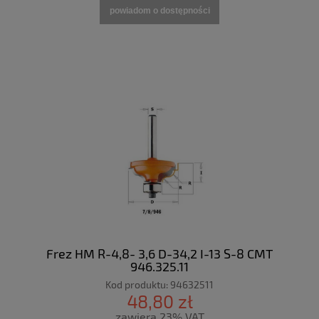
powiadom o dostępności
Frez HM R-4,8- 3,6 D-34,2 I-13 S-8 CMT
946.325.11
Kod produktu:
94632511
48,80 zł
zawiera 23% VAT