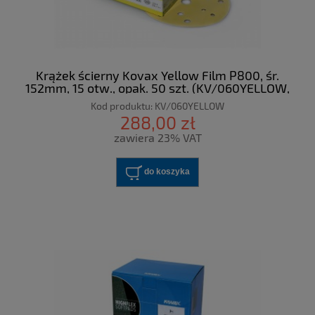
Krążek ścierny Kovax Yellow Film P800, śr.
152mm, 15 otw., opak. 50 szt. (KV/060YELLOW,
nr kat.524-0800)
Kod produktu:
KV/060YELLOW
288,00 zł
zawiera 23% VAT
do koszyka