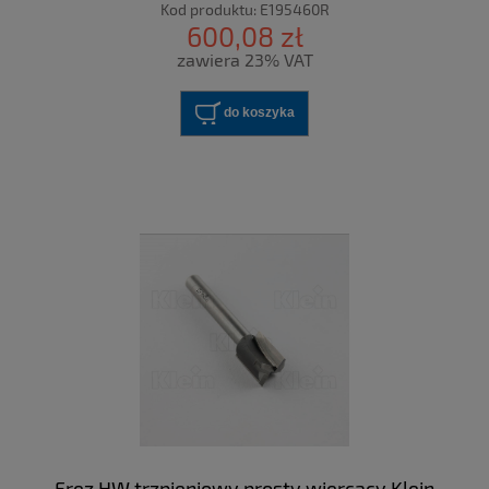
E195.460.R
Kod produktu:
E195460R
600,08 zł
zawiera 23% VAT
do koszyka
Frez HW trzpieniowy prosty wiercący Klein