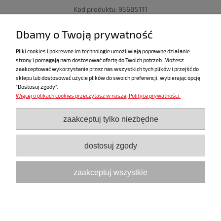
Kod produktu:
95685111
zawiera 23% VAT
Dbamy o Twoją prywatność
Pliki cookies i pokrewne im technologie umożliwiają poprawne działanie
strony i pomagają nam dostosować ofertę do Twoich potrzeb. Możesz
«
1
2
3
4
5
6
»
zaakceptować wykorzystanie przez nas wszystkich tych plików i przejść do
sklepu lub dostosować użycie plików do swoich preferencji, wybierając opcję
"Dostosuj zgody".
Więcej o plikach cookies przeczytasz w naszej Polityce prywatności.
ZAKUPY
zaakceptuj tylko niezbędne
POMOC
dostosuj zgody
MOJE KONTO
zaakceptuj wszystkie
INFORMACJE
pokaż pełną wersję strony