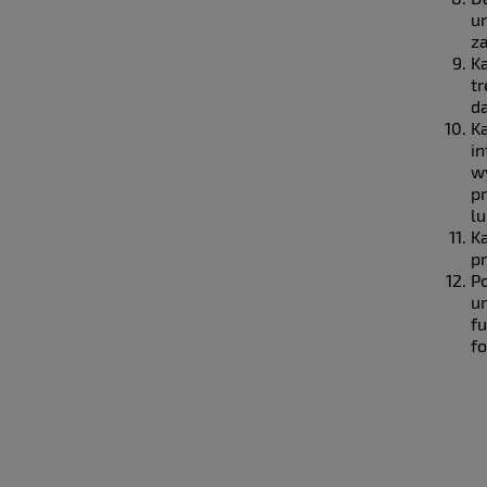
u
z
K
t
d
K
i
w
pr
l
K
p
P
u
f
f