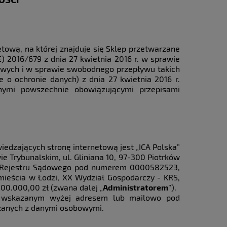
tową, na której znajduje się Sklep przetwarzane
 2016/679 z dnia 27 kwietnia 2016 r. w sprawie
owych i w sprawie swobodnego przepływu takich
 o ochronie danych) z dnia 27 kwietnia 2016 r.
nnymi powszechnie obowiązującymi przepisami
edzających stronę internetową jest „ICA Polska”
e Trybunalskim, ul. Gliniana 10, 97-300 Piotrków
go Rejestru Sądowego pod numerem 0000582523,
mieścia w Łodzi, XX Wydział Gospodarczy - KRS,
00.000,00 zł (zwana dalej „
Administratorem
”).
d wskazanym wyżej adresem lub mailowo pod
zanych z danymi osobowymi.