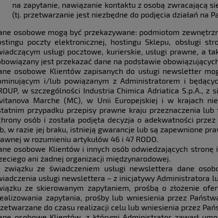
na zapytanie, nawiązanie kontaktu z osobą zwracającą się 
(tj. przetwarzanie jest niezbędne do podjęcia działań na 
ane osobowe mogą być przekazywane: podmiotom zewnętrzny
ostingu poczty elektronicznej, hostingu Sklepu, obsługi str
wiadczącym usługi pocztowe, kurierskie, usługi prawne, a t
obowiązany jest przekazać dane na podstawie obowiązującyc
ane osobowe Klientów zapisanych do usługi newsletter mo
ominującym i/lub powiązanym z Administratorem i będącyc
ROUP, w szczególności Industria Chimica Adriatica S.p.A., z 
ivitanova Marche (MC), w Unii Europejskiej i w krajach n
statnim przypadku przepisy prawne kraju przeznaczenia lub
chrony osób i została podjęta decyzja o adekwatności prze
ub, w razie jej braku, istnieją gwarancje lub są zapewnione p
rawnej w rozumieniu artykułów 46 i 47 RODO.
ane osobowe Klientów i innych osób odwiedzających stronę
rzeciego ani żadnej organizacji międzynarodowej.
 związku ze świadczeniem usługi newslettera dane osob
wiadczenia usługi newslettera – z inicjatywy Administratora 
wiązku ze skierowanym zapytaniem, prośbą o złożenie ofe
realizowania zapytania, prośby lub wniesienia przez Państ
rzetwarzane do czasu realizacji celu lub wniesienia przez Pa
ane osobowe Klientów, z którymi Administrator zawarł umo