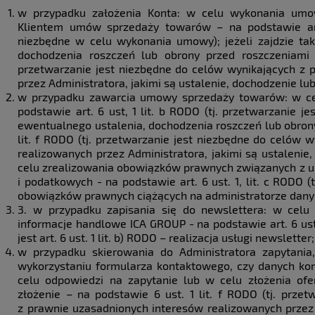
w przypadku założenia Konta: w celu wykonania umow
Klientem umów sprzedaży towarów – na podstawie art. 
niezbędne w celu wykonania umowy); jeżeli zajdzie ta
dochodzenia roszczeń lub obrony przed roszczeniami -
przetwarzanie jest niezbędne do celów wynikających z 
przez Administratora, jakimi są ustalenie, dochodzenie lu
w przypadku zawarcia umowy sprzedaży towarów: w c
podstawie art. 6 ust, 1 lit. b RODO (tj. przetwarzanie
ewentualnego ustalenia, dochodzenia roszczeń lub obrony 
lit. f RODO (tj. przetwarzanie jest niezbędne do celów
realizowanych przez Administratora, jakimi są ustalenie
celu zrealizowania obowiązków prawnych związanych z 
i podatkowych - na podstawie art. 6 ust. 1, lit. c RODO (
obowiązków prawnych ciążących na administratorze dany
3. w przypadku zapisania się do newslettera: w celu
informacje handlowe ICA GROUP - na podstawie art. 6 us
jest art. 6 ust. 1 lit. b) RODO – realizacja usługi newsletter;
w przypadku skierowania do Administratora zapytania,
wykorzystaniu formularza kontaktowego, czy danych ko
celu odpowiedzi na zapytanie lub w celu złożenia ofert
złożenie – na podstawie 6 ust. 1 lit. f RODO (tj. prze
z prawnie uzasadnionych interesów realizowanych przez