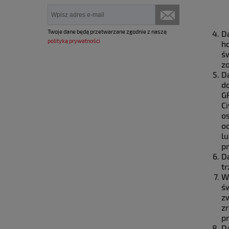
Twoje dane będą przetwarzane zgodnie z naszą
D
polityką prywatności
h
ś
z
D
d
G
C
o
o
l
p
D
t
W
ś
z
z
p
D