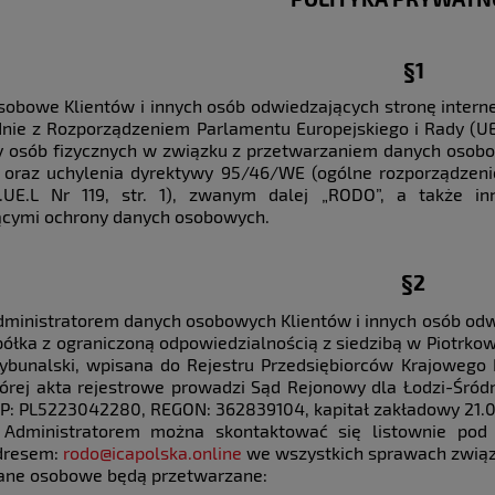
§1
obowe Klientów i innych osób odwiedzających stronę interne
nie z Rozporządzeniem Parlamentu Europejskiego i Rady (UE)
y osób fizycznych w związku z przetwarzaniem danych osob
 oraz uchylenia dyrektywy 95/46/WE (ogólne rozporządzenie
z.UE.L Nr 119, str. 1), zwanym dalej „RODO”, a także i
ącymi ochrony danych osobowych.
§2
dministratorem danych osobowych Klientów i innych osób odwi
półka z ograniczoną odpowiedzialnością z siedzibą w Piotrkowi
rybunalski, wpisana do Rejestru Przedsiębiorców Krajowe
tórej akta rejestrowe prowadzi Sąd Rejonowy dla Łodzi-Śród
IP: PL5223042280, REGON: 362839104, kapitał zakładowy 21.0
 Administratorem można skontaktować się listownie po
dresem:
rodo@icapolska.online
we wszystkich sprawach zwią
ane osobowe będą przetwarzane: