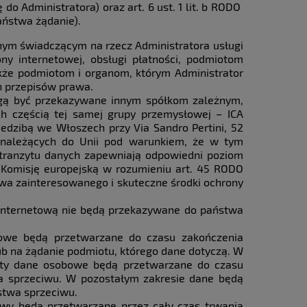
do Administratora) oraz art. 6 ust. 1 lit. b RODO
Państwa żądanie).
m świadczącym na rzecz Administratora usługi
ony internetowej, obsługi płatności, podmiotom
akże podmiotom i organom, którym Administrator
h przepisów prawa.
gą być przekazywane innym spółkom zależnym,
h częścią tej samej grupy przemysłowej – ICA
siedzibą we Włoszech przy Via Sandro Pertini, 52
ienależących do Unii pod warunkiem, że w tym
 tranzytu danych zapewniają odpowiedni poziom
z Komisję europejską w rozumieniu art. 45 RODO
rawa zainteresowanego i skuteczne środki ochrony
 internetową nie będą przekazywane do państwa
owe będą przetwarzane do czasu zakończenia
lub na żądanie podmiotu, którego dane dotyczą. W
rty dane osobowe będą przetwarzane do czasu
wa sprzeciwu. W pozostałym zakresie dane będą
ństwa sprzeciwu.
wy będą przetwarzane przez cały czas trwania