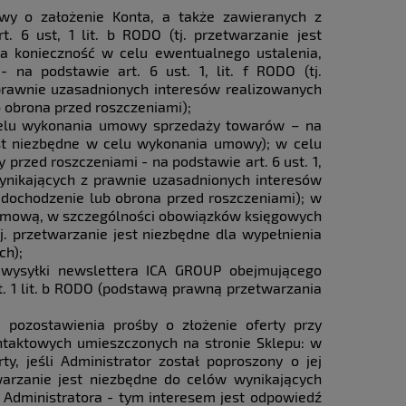
y o założenie Konta, a także zawieranych z
6 ust, 1 lit. b RODO (tj. przetwarzanie jest
ka konieczność w celu ewentualnego ustalenia,
 na podstawie art. 6 ust. 1, lit. f RODO (tj.
prawnie uzasadnionych interesów realizowanych
b obrona przed roszczeniami);
elu wykonania umowy sprzedaży towarów – na
 jest niezbędne w celu wykonania umowy); w celu
przed roszczeniami - na podstawie art. 6 ust. 1,
 wynikających z prawnie uzasadnionych interesów
, dochodzenie lub obrona przed roszczeniami); w
umową, w szczególności obowiązków księgowych
tj. przetwarzanie jest niezbędne dla wypełnienia
ch);
 wysyłki newslettera ICA GROUP obejmującego
t. 1 lit. b RODO (podstawą prawną przetwarzania
 pozostawienia prośby o złożenie oferty przy
ntaktowych umieszczonych na stronie Sklepu: w
y, jeśli Administrator został poproszony o jej
twarzanie jest niezbędne do celów wynikających
 Administratora - tym interesem jest odpowiedź