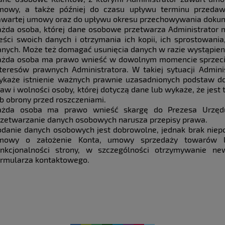
mowy, a także później do czasu upływu terminu przedaw
awartej umowy oraz do upływu okresu przechowywania dok
ażda osoba, której dane osobowe przetwarza Administrator 
reści swoich danych i otrzymania ich kopii, ich sprostowania
anych. Może też domagać usunięcia danych w razie wystąpieni
ażda osoba ma prawo wnieść w dowolnym momencie sprzeciw 
nteresów prawnych Administratora. W takiej sytuacji Admini
ykaże istnienie ważnych prawnie uzasadnionych podstaw do
aw i wolności osoby, której dotyczą dane lub wykaże, że jest
ub obrony przed roszczeniami.
ażda osoba ma prawo wnieść skargę do Prezesa Urzęd
rzetwarzanie danych osobowych narusza przepisy prawa.
odanie danych osobowych jest dobrowolne, jednak brak niep
mowy o założenie Konta, umowy sprzedaży towarów lub
unkcjonalności strony, w szczególności otrzymywanie ne
ormularza kontaktowego.