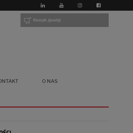
Koszyk:
(pusty)
ONTAKT
O NAS
OŚCI