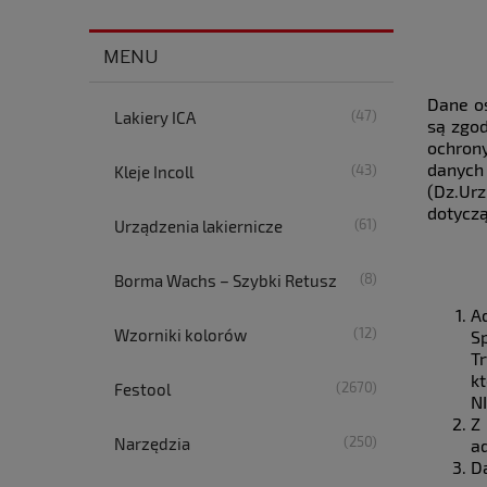
MENU
Dane os
(47)
Lakiery ICA
są zgod
ochron
danych
(43)
Kleje Incoll
(Dz.Ur
dotycz
(61)
Urządzenia lakiernicze
(8)
Borma Wachs – Szybki Retusz
A
(12)
Wzorniki kolorów
S
T
k
(2670)
Festool
N
Z
(250)
Narzędzia
a
D