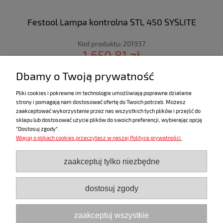
Festool Lampa kontrolna STL 450 SYSLITE
Kod produktu:
201937
1 650,81 zł
zawiera 23% VAT
Dbamy o Twoją prywatność
do koszyka
Pliki cookies i pokrewne im technologie umożliwiają poprawne działanie
strony i pomagają nam dostosować ofertę do Twoich potrzeb. Możesz
zaakceptować wykorzystanie przez nas wszystkich tych plików i przejść do
sklepu lub dostosować użycie plików do swoich preferencji, wybierając opcję
"Dostosuj zgody".
Więcej o plikach cookies przeczytasz w naszej Polityce prywatności.
ZAKUPY
zaakceptuj tylko niezbędne
POMOC
dostosuj zgody
MOJE KONTO
zaakceptuj wszystkie
INFORMACJE