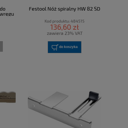
 do
Festool Nóż spiralny HW 82 SD
 wręgu
Kod produktu:
484515
136,60 zł
zawiera 23% VAT
do koszyka