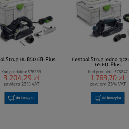
ol Strug HL 850 EB-Plus
Festool Strug jednoręcz
65 EQ-Plus
Kod produktu:
576253
Kod produktu:
576247
3 204,29 zł
1 763,70 zł
zawiera 23% VAT
zawiera 23% VAT
do koszyka
do koszyka