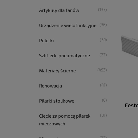
(137)
Artykuły dla fanów
(36)
Urządzenie wielofunkcyjne
(39)
Polerki
(22)
Szlifierki pneumatyczne
(493)
Materiały ścierne
(41)
Renowacja
(0)
Pilarki stolikowe
Fest
(31)
Cięcie za pomocą pilarek
mieczowych