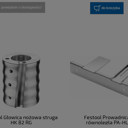
powiadom o dostępności
do koszyka
l Głowica nożowa struga
Festool Prowadnic
HK 82 RG
równoległa PA-HL