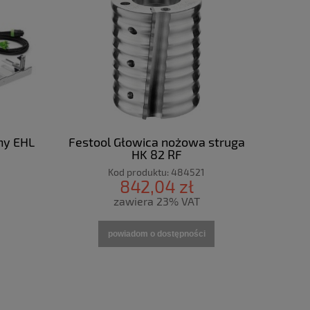
ny EHL
Festool Głowica nożowa struga
HK 82 RF
Kod produktu:
484521
842,04 zł
zawiera 23% VAT
powiadom o dostępności