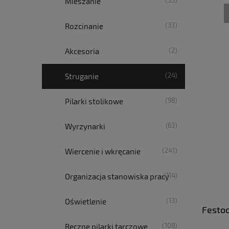
(33)
Mieszanie
(33)
Rozcinanie
(2)
Akcesoria
(24)
Struganie
(98)
Pilarki stolikowe
(63)
Wyrzynarki
(241)
Wiercenie i wkręcanie
(114)
Organizacja stanowiska pracy
(13)
Oświetlenie
Festoo
(108)
Ręczne pilarki tarczowe