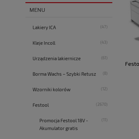
MENU
(47)
Lakiery ICA
(43)
Kleje Incoll
(61)
Urządzenia lakiernicze
Festo
(8)
Borma Wachs – Szybki Retusz
(12)
Wzorniki kolorów
(2670)
Festool
(11)
Promocja Festool 18V -
Akumulator gratis