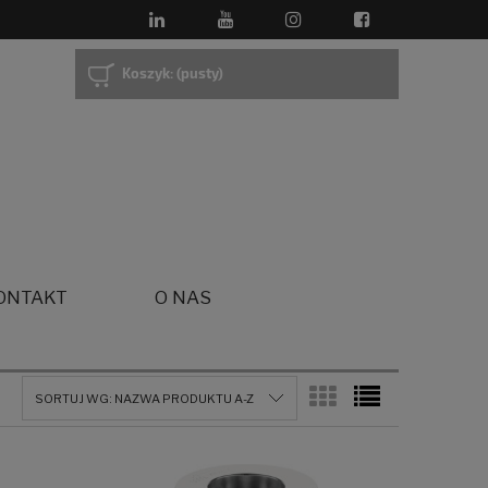
Koszyk:
(pusty)
ONTAKT
O NAS
SORTUJ WG:
NAZWA PRODUKTU A-Z