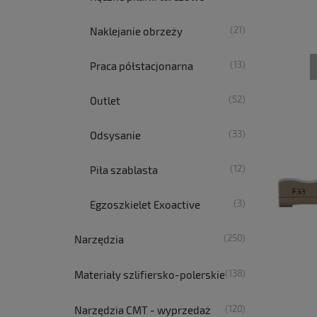
(21)
Naklejanie obrzeży
(13)
Praca półstacjonarna
(52)
Outlet
(33)
Odsysanie
(12)
Piła szablasta
(3)
Egzoszkielet Exoactive
(250)
Narzędzia
(138)
Materiały szlifiersko-polerskie
(120)
Narzędzia CMT - wyprzedaż