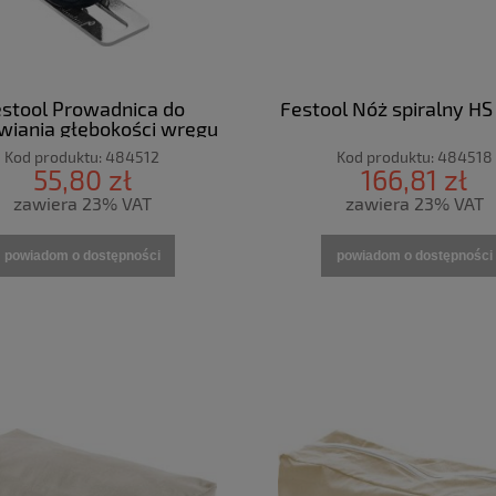
stool Prowadnica do
Festool Nóż spiralny HS
wiania głębokości wręgu
FA-HL
Kod produktu:
484512
Kod produktu:
484518
55,80 zł
166,81 zł
zawiera 23% VAT
zawiera 23% VAT
powiadom o dostępności
powiadom o dostępności