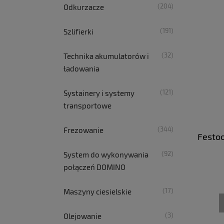
(204)
Odkurzacze
(191)
Szlifierki
(32)
Technika akumulatorów i
ładowania
(121)
Systainery i systemy
transportowe
(344)
Frezowanie
Festoo
(92)
System do wykonywania
połączeń DOMINO
(17)
Maszyny ciesielskie
(3)
Olejowanie