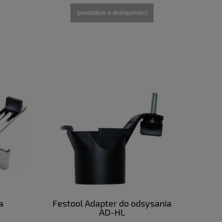
powiadom o dostępności
a
Festool Adapter do odsysania
AD-HL