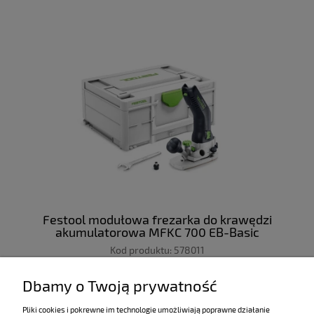
Festool modułowa frezarka do krawędzi
akumulatorowa MFKC 700 EB-Basic
Kod produktu:
578011
zawiera 23% VAT
Dbamy o Twoją prywatność
Pliki cookies i pokrewne im technologie umożliwiają poprawne działanie