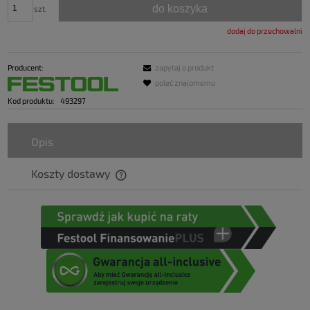
do koszyka
szt.
dodaj do przechowalni
Producent:
zapytaj o produkt
poleć znajomemu
Kod produktu:
493297
Opis
Koszty dostawy