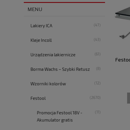
MENU
(47)
Lakiery ICA
(43)
Kleje Incoll
(61)
Urządzenia lakiernicze
Festo
(8)
Borma Wachs – Szybki Retusz
(12)
Wzorniki kolorów
(2670)
Festool
(11)
Promocja Festool 18V -
Akumulator gratis