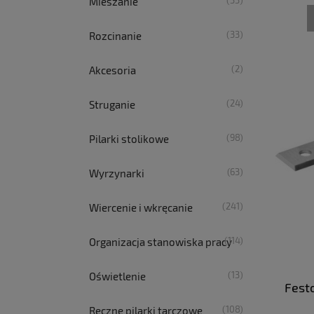
(33)
Mieszanie
(33)
Rozcinanie
(2)
Akcesoria
(24)
Struganie
(98)
Pilarki stolikowe
(63)
Wyrzynarki
(241)
Wiercenie i wkręcanie
(114)
Organizacja stanowiska pracy
(13)
Oświetlenie
Fest
(108)
Ręczne pilarki tarczowe