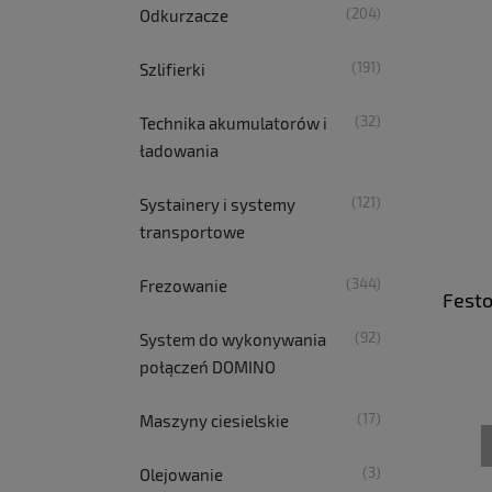
(204)
Odkurzacze
(191)
Szlifierki
(32)
Technika akumulatorów i
ładowania
(121)
Systainery i systemy
transportowe
(344)
Frezowanie
Festo
(92)
System do wykonywania
połączeń DOMINO
(17)
Maszyny ciesielskie
(3)
Olejowanie