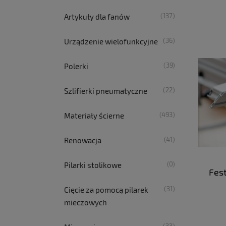
(137)
Artykuły dla fanów
(36)
Urządzenie wielofunkcyjne
(39)
Polerki
(22)
Szlifierki pneumatyczne
(493)
Materiały ścierne
(41)
Renowacja
(0)
Pilarki stolikowe
Fes
(31)
Cięcie za pomocą pilarek
mieczowych