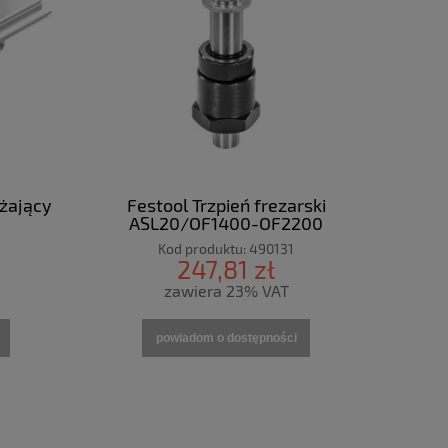
żający
Festool Trzpień frezarski
ASL20/OF1400-OF2200
Kod produktu:
490131
247,81 zł
zawiera 23% VAT
powiadom o dostępności