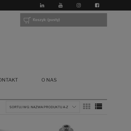
Koszyk:
(pusty)
ONTAKT
O NAS
SORTUJ WG:
NAZWA PRODUKTU A-Z