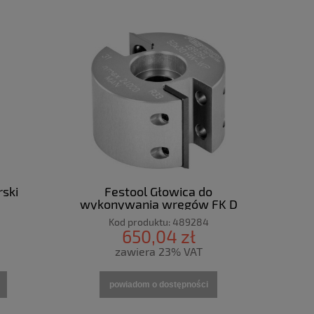
rski
Festool Głowica do
wykonywania wręgów FK D
50x30
Kod produktu:
489284
650,04 zł
zawiera 23% VAT
powiadom o dostępności