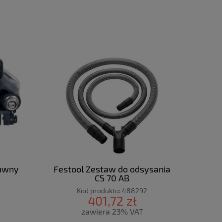
suwny
Festool Zestaw do odsysania
CS 70 AB
Kod produktu:
488292
401,72 zł
zawiera 23% VAT