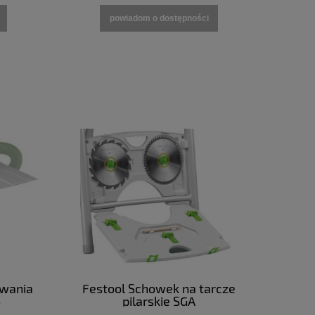
powiadom o dostępności
owania
Festool Schowek na tarcze
S
pilarskie SGA