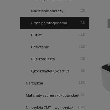
(21)
Naklejanie obrzeży
(13)
Praca półstacjonarna
(52)
Outlet
(33)
Odsysanie
(12)
Piła szablasta
(3)
Egzoszkielet Exoactive
(250)
Narzędzia
(138)
Materiały szlifiersko-polerskie
(120)
Narzędzia CMT - wyprzedaż