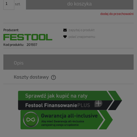
do koszyka
szt.
dodaj do przechowalni
Producent:
zapytaj o produkt
poleć znajomemu
Kod produktu:
201937
Opis
Koszty dostawy