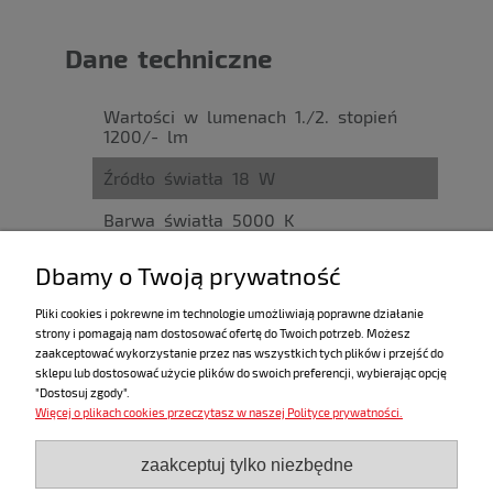
Dane techniczne
Wartości w lumenach 1./2. stopień
1200/- lm
Źródło światła 18 W
Barwa światła 5000 K
Klasa zabezpieczenia obudowy IP 55
Dbamy o Twoją prywatność
Długość przewodu 5 m
Pliki cookies i pokrewne im technologie umożliwiają poprawne działanie
strony i pomagają nam dostosować ofertę do Twoich potrzeb. Możesz
Ciężar 1.5 kg
zaakceptować wykorzystanie przez nas wszystkich tych plików i przejść do
sklepu lub dostosować użycie plików do swoich preferencji, wybierając opcję
"Dostosuj zgody".
Więcej o plikach cookies przeczytasz w naszej Polityce prywatności.
ZAKUPY
zaakceptuj tylko niezbędne
POMOC