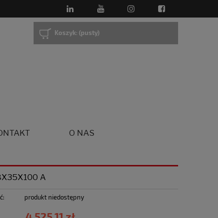
Koszyk:
(pusty)
ONTAKT
O NAS
8X35X100 A
ć:
produkt niedostępny
4 525,11 zł