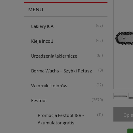
MENU
(47)
Lakiery ICA
(43)
Kleje Incoll
(61)
Urządzenia lakiernicze
(8)
Borma Wachs – Szybki Retusz
(12)
Wzorniki kolorów
(2670)
Festool
Opis
(11)
Promocja Festool 18V -
Akumulator gratis