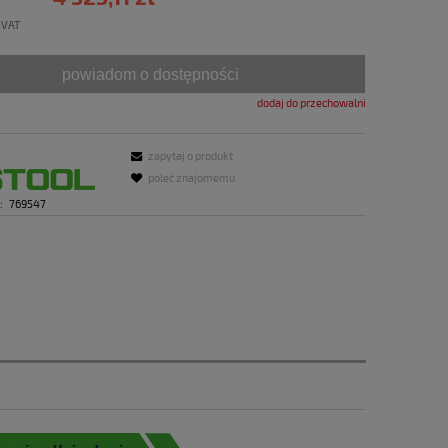
 VAT
powiadom o dostępności
dodaj do przechowalni
zapytaj o produkt
poleć znajomemu
:
769547