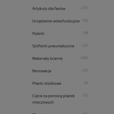
(137)
Artykuły dla fanów
(36)
Urządzenie wielofunkcyjne
(39)
Polerki
(22)
Szlifierki pneumatyczne
(493)
Materiały ścierne
(41)
Renowacja
(0)
Pilarki stolikowe
(31)
Cięcie za pomocą pilarek
mieczowych