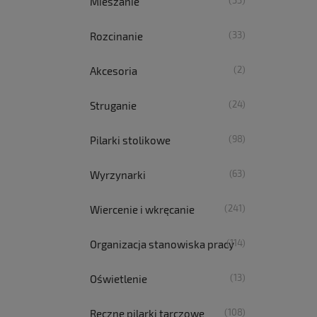
(33)
Mieszanie
(33)
Rozcinanie
(2)
Akcesoria
(24)
Struganie
(98)
Pilarki stolikowe
(63)
Wyrzynarki
(241)
Wiercenie i wkręcanie
(114)
Organizacja stanowiska pracy
(13)
Oświetlenie
(108)
Ręczne pilarki tarczowe