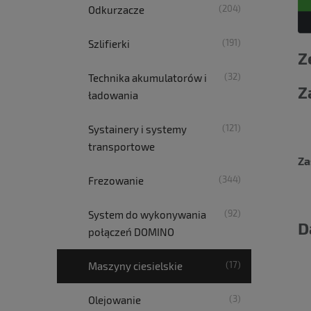
(204)
Odkurzacze
(191)
Szlifierki
Z
(32)
Technika akumulatorów i
Z
ładowania
(121)
Systainery i systemy
transportowe
Za
(344)
Frezowanie
(92)
System do wykonywania
D
połączeń DOMINO
(17)
Maszyny ciesielskie
(3)
Olejowanie