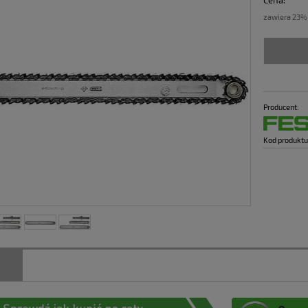
Cena:
zawiera 23%
Producent:
Kod produktu