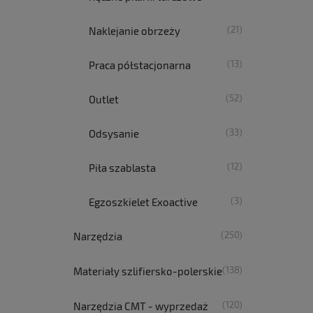
(21)
Naklejanie obrzeży
(13)
Praca półstacjonarna
(52)
Outlet
(33)
Odsysanie
(12)
Piła szablasta
(3)
Egzoszkielet Exoactive
(250)
Narzędzia
(138)
Materiały szlifiersko-polerskie
(120)
Narzędzia CMT - wyprzedaż