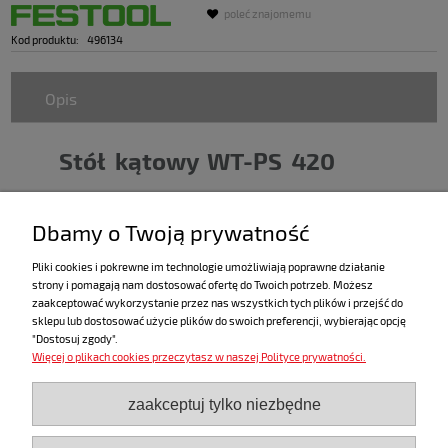
poleć znajomemu
Kod produktu:
496134
Opis
Stół kątowy WT-PS 420
Zastosowanie
Dbamy o Twoją prywatność
Zastosowanie do
Pliki cookies i pokrewne im technologie umożliwiają poprawne działanie
strony i pomagają nam dostosować ofertę do Twoich potrzeb. Możesz
do PS(C) 400/420, PSB(C) 400/420
zaakceptować wykorzystanie przez nas wszystkich tych plików i przejść do
sklepu lub dostosować użycie plików do swoich preferencji, wybierając opcję
"Dostosuj zgody".
Więcej o plikach cookies przeczytasz w naszej Polityce prywatności.
ZAKUPY
zaakceptuj tylko niezbędne
POMOC