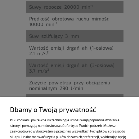
Suwy robocze 20000 min⁻¹
Prędkość obrotowa ruchu mimośr.
10000 min⁻¹
Suw szlifujący 3 mm
Wartość emisji drgań ah (1-osiowa)
2.1 m/s²
Wartość emisji drgań ah (3-osiowa)
3.7 m/s²
Zużycie powietrza przy obciążeniu
nominalnym 290 l/min
Poziom ciśnienia akustycznego 72
dB(A)
Dbamy o Twoją prywatność
Talerz szlifierski Ø 150 mm
Pliki cookies i pokrewne im technologie umożliwiają poprawne działanie
strony i pomagają nam dostosować ofertę do Twoich potrzeb. Możesz
Ciężar 1 kg
zaakceptować wykorzystanie przez nas wszystkich tych plików i przejść do
sklepu lub dostosować użycie plików do swoich preferencji, wybierając opcję