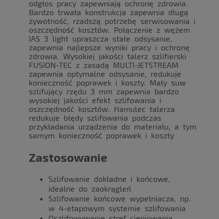
odgłos pracy zapewniają ochronę zdrowia.
Bardzo trwała konstrukcja zapewnia długą
żywotność, rzadszą potrzebę serwisowania i
oszczędność kosztów. Połączenie z wężem
IAS 3 light upraszcza stałe odsysanie,
zapewnia najlepsze wyniki pracy i ochronę
zdrowia. Wysokiej jakości talerz szlifierski
FUSION-TEC z zasadą MULTI-JETSTREAM
zapewnia optymalne odsysanie, redukuje
konieczność poprawek i koszty. Mały suw
szlifujący rzędu 3 mm zapewnia bardzo
wysokiej jakości efekt szlifowania i
oszczędność kosztów. Hamulec talerza
redukuje błędy szlifowania podczas
przykładania urządzenia do materiału, a tym
samym konieczność poprawek i koszty
Zastosowanie
Szlifowanie dokładne i końcowe,
idealne do zaokrągleń
Szlifowanie końcowe wypełniacza, np.
w 4-etapowym systemie szlifowania
Oszlifowywanie stref cieniowania