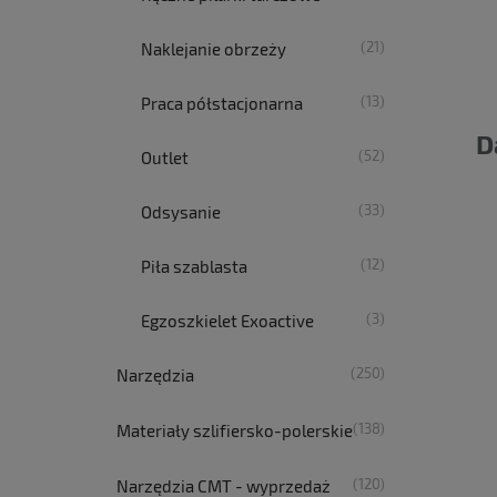
(21)
Naklejanie obrzeży
(13)
Praca półstacjonarna
D
(52)
Outlet
(33)
Odsysanie
(12)
Piła szablasta
(3)
Egzoszkielet Exoactive
(250)
Narzędzia
(138)
Materiały szlifiersko-polerskie
(120)
Narzędzia CMT - wyprzedaż