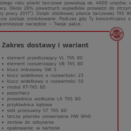
żdego roku pilarki tarczowe powodują ok. 4000 urazów, 
acy. Około 26% poważnych wypadków prowadzi do otrzym
zy pracy 2017“). Dzięki stolikowej pilarce tarczowej TKS 
ęcia zostaje zredukowane. Podczas gdy Ty koncentrujesz 
jcenniejsze narzędzie – Twoje palce.
Zakres dostawy i wariant
element przedłużający VL TKS 80
element rozszerzający VB TKS 80
klucz imbusowy SW 5
klucz widełkowy o rozwartości 23
klucz widełkowy o rozwartości 50
moduł KT-TKS 80
popychacz
prowadnica wzdłużna LA TKS 80
przykładnica kątowa
stół przesuwny ST TKS 80
tarcza pilarska uniwersalna HW W40
zestaw do odsysania
opakowanie: w kartonie