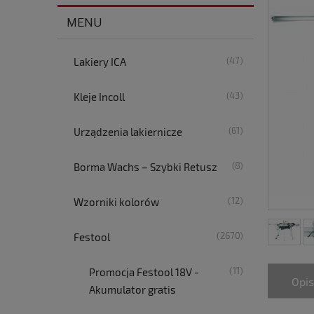
MENU
(47)
Lakiery ICA
(43)
Kleje Incoll
(61)
Urządzenia lakiernicze
(8)
Borma Wachs – Szybki Retusz
(12)
Wzorniki kolorów
(2670)
Festool
(11)
Promocja Festool 18V -
Opis
Akumulator gratis