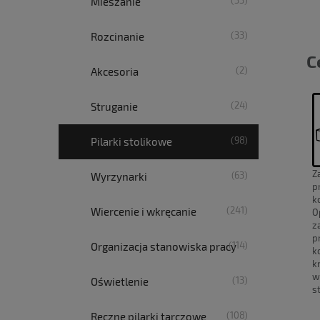
(33)
Mieszanie
(33)
Rozcinanie
C
(2)
Akcesoria
(24)
Struganie
(98)
Pilarki stolikowe
Z
(63)
Wyrzynarki
p
k
(241)
Wiercenie i wkręcanie
O
z
p
(114)
Organizacja stanowiska pracy
k
k
w
(13)
Oświetlenie
s
(108)
Ręczne pilarki tarczowe