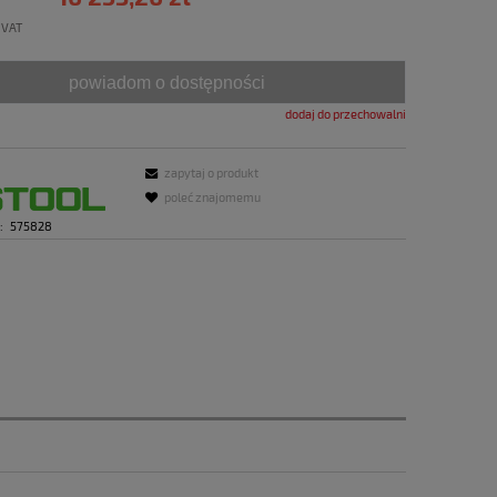
 VAT
powiadom o dostępności
dodaj do przechowalni
zapytaj o produkt
poleć znajomemu
:
575828