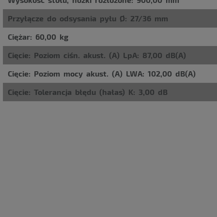
Przyłącze do odsysania pyłu Ø: 27/36 mm
Ciężar: 60,00 kg
Cięcie: Poziom ciśn. akust. (A) LpA: 87,00 dB(A)
Cięcie: Poziom mocy akust. (A) LWA: 102,00 dB(A)
Cięcie: Tolerancja błędu (hałas) K: 3,00 dB