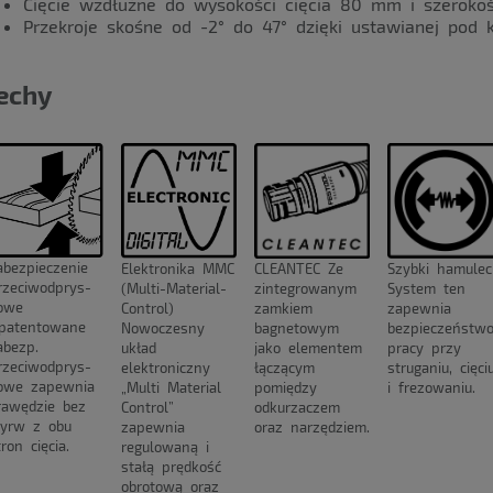
Cięcie wzdłużne do wysokości cięcia 80 mm i szerok
Przekroje skośne od -2° do 47° dzięki ustawianej pod k
echy
abezpieczenie
Szybki hamulec
CLEANTEC Ze
Elektronika MMC
rzeciwodprys-
System ten
zintegrowanym
(Multi-Material-
owe
zapewnia
zamkiem
Control)
patentowane
bezpieczeństw
bagnetowym
Nowoczesny
abezp.
pracy przy
jako elementem
układ
rzeciwodprys-
struganiu, cięci
łączącym
elektroniczny
owe zapewnia
i frezowaniu.
pomiędzy
„Multi Material
rawędzie bez
odkurzaczem
Control”
yrw z obu
oraz narzędziem.
zapewnia
tron cięcia.
regulowaną i
stałą prędkość
obrotową oraz