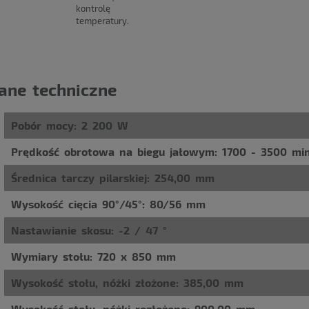
kontrolę
temperatury.
ane techniczne
Pobór mocy: 2 200 W
Prędkość obrotowa na biegu jałowym: 1700 - 3500 min
Średnica tarczy pilarskiej: 254,00 mm
Wysokość cięcia 90°/45°: 80/56 mm
Nastawianie skosu: -2 / 47 °
Wymiary stołu: 720 x 850 mm
Wysokość stołu, nóżki złożone: 385,00 mm
Wysokość stołu, nóżki rozłożone: 900,00 mm