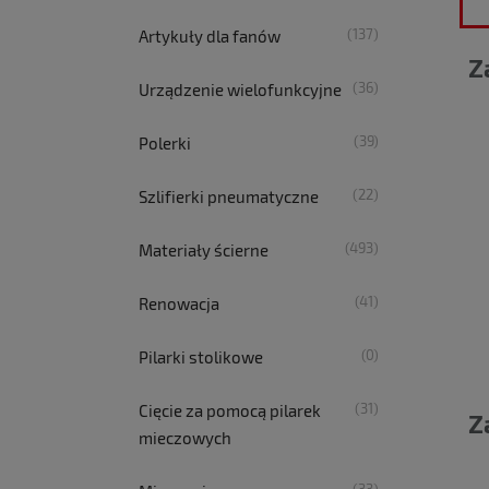
(137)
Artykuły dla fanów
Z
(36)
Urządzenie wielofunkcyjne
(39)
Polerki
(22)
Szlifierki pneumatyczne
(493)
Materiały ścierne
(41)
Renowacja
(0)
Pilarki stolikowe
(31)
Cięcie za pomocą pilarek
Z
mieczowych