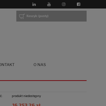
Koszyk:
(pusty)
ONTAKT
O NAS
ć:
produkt niedostępny
16 253,26 zł