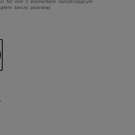
ości 60 mm z elementem rozszerzającym
ątem tarczy pilarskiej
o
u