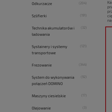
Ka
(204)
Odkurzacze
pr
pr
ci
(191)
Szlifierki
na
(32)
Technika akumulatorów i
ładowania
(121)
Systainery i systemy
transportowe
(344)
Frezowanie
(92)
System do wykonywania
połączeń DOMINO
(17)
Maszyny ciesielskie
(3)
Olejowanie