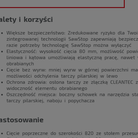
alety i korzyści
Większe bezpieczeństwo: Zredukowane ryzyko dla Twoi
zintegrowanej technologii SawStop zapewniają bezpiec
razie potrzeby technologię SawStop można wyłączyć
Elastyczność: wysokość cięcia 80 mm, możliwość powię
liniowa i kątowa umożliwiają elastyczną pracę, nawe
obrabianych
Cięcie bez wyrw: mniej wyrw w górnej powierzchni mat
możliwości odchylenia tarczy pilarskiej w lewo
Ochrona zdrowia: osłona tarczy ze złączką CLEANTEC 
widoczność elementu obrabianego
Oszczędność miejsca: boczny schowek na narzędzia s
tarczy pilarskiej, naboju i popychacza
astosowanie
Cięcie poprzeczne do szerokości 820 ze stołem przes