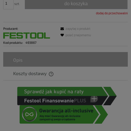
do koszyka
szt.
dodaj do przechowalni
Producent:
zapytaj o produkt
poleć znajomemu
Kod produktu:
493867
Opis
Koszty dostawy