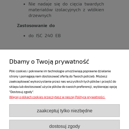
Nie nadaje się do cięcia twardych
materiałów izolacyjnych z włókien
drzewnych
Zastosowanie do
do ISC 240 EB
Dane techniczne
Dbamy o Twoją prywatność
Długość cięcia 350 mm
Pliki cookies i pokrewne im technologie umożliwiają poprawne działanie
strony i pomagają nam dostosować ofertę do Twoich potrzeb. Możesz
Materiał ostrza HCS
zaakceptować wykorzystanie przez nas wszystkich tych plików i przejść do
sklepu lub dostosować użycie plików do swoich preferencji, wybierając opcję
"Dostosuj zgody".
Więcej o plikach cookies przeczytasz w naszej Polityce prywatności.
ZAKUPY
zaakceptuj tylko niezbędne
POMOC
dostosuj zgody