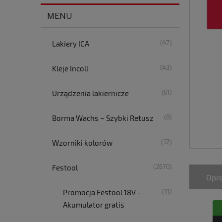
MENU
(47)
Lakiery ICA
(43)
Kleje Incoll
(61)
Urządzenia lakiernicze
(8)
Borma Wachs – Szybki Retusz
(12)
Wzorniki kolorów
(2670)
Festool
Opis
(11)
Promocja Festool 18V -
Akumulator gratis