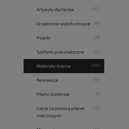
(137)
Artykuły dla fanów
(36)
Urządzenie wielofunkcyjne
(39)
Polerki
(22)
Szlifierki pneumatyczne
(493)
Materiały ścierne
(41)
Renowacja
(0)
Pilarki stolikowe
(31)
Cięcie za pomocą pilarek
mieczowych