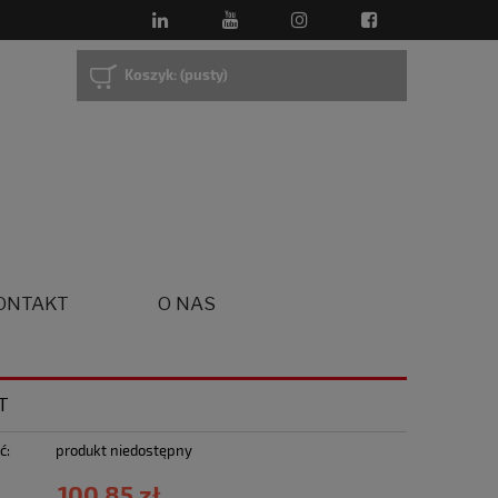
Koszyk:
(pusty)
ONTAKT
O NAS
T
ć:
produkt niedostępny
100,85 zł