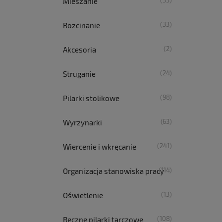
(33)
Mieszanie
(33)
Rozcinanie
(2)
Akcesoria
(24)
Struganie
(98)
Pilarki stolikowe
(63)
Wyrzynarki
(241)
Wiercenie i wkręcanie
(114)
Organizacja stanowiska pracy
(13)
Oświetlenie
(108)
Ręczne pilarki tarczowe