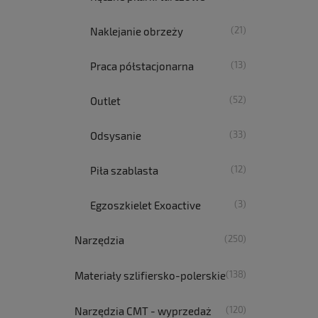
(21)
Naklejanie obrzeży
(13)
Praca półstacjonarna
(52)
Outlet
(33)
Odsysanie
(12)
Piła szablasta
(3)
Egzoszkielet Exoactive
(250)
Narzędzia
(138)
Materiały szlifiersko-polerskie
(120)
Narzędzia CMT - wyprzedaż