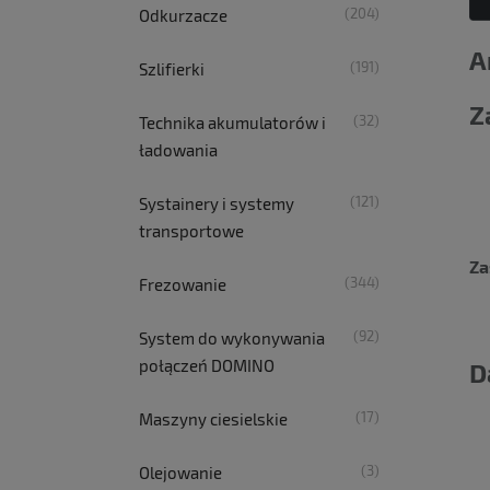
(204)
Odkurzacze
A
(191)
Szlifierki
Z
(32)
Technika akumulatorów i
ładowania
(121)
Systainery i systemy
transportowe
Za
(344)
Frezowanie
(92)
System do wykonywania
połączeń DOMINO
D
(17)
Maszyny ciesielskie
(3)
Olejowanie