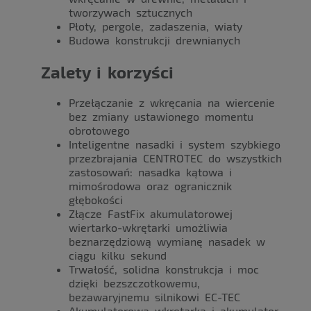
tworzywach sztucznych
Płoty, pergole, zadaszenia, wiaty
Budowa konstrukcji drewnianych
Zalety i korzyści
Przełączanie z wkręcania na wiercenie
bez zmiany ustawionego momentu
obrotowego
Inteligentne nasadki i system szybkiego
przezbrajania CENTROTEC do wszystkich
zastosowań: nasadka kątowa i
mimośrodowa oraz ogranicznik
głębokości
Złącze FastFix akumulatorowej
wiertarko-wkrętarki umożliwia
beznarzędziową wymianę nasadek w
ciągu kilku sekund
Trwałość, solidna konstrukcja i moc
dzięki bezszczotkowemu,
bezawaryjnemu silnikowi EC-TEC
Akumulatorowa wkrętarka i akumulator