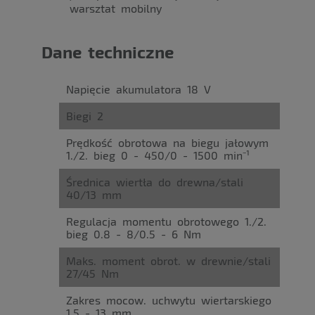
warsztat mobilny
Dane techniczne
Napięcie akumulatora 18 V
Biegi 2
Prędkość obrotowa na biegu jałowym
1./2. bieg 0 - 450/0 - 1500 min⁻¹
Średnica wiertła do drewna/stali
40/13 mm
Regulacja momentu obrotowego 1./2.
bieg 0.8 - 8/0.5 - 6 Nm
Maks. moment obrot. w drewnie/stali
27/45 Nm
Zakres mocow. uchwytu wiertarskiego
1.5 - 13 mm