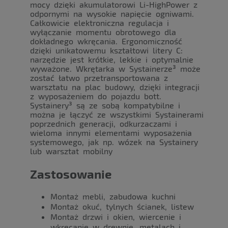
mocy dzięki akumulatorowi Li-HighPower z
odpornymi na wysokie napięcie ogniwami.
Całkowicie elektroniczna regulacja i
wyłączanie momentu obrotowego dla
dokładnego wkręcania. Ergonomiczność
dzięki unikatowemu kształtowi litery C:
narzędzie jest krótkie, lekkie i optymalnie
wyważone. Wkrętarka w Systainerze³ może
zostać łatwo przetransportowana z
warsztatu na plac budowy, dzięki integracji
z wyposażeniem do pojazdu bott.
Systainery³ są ze sobą kompatybilne i
można je łączyć ze wszystkimi Systainerami
poprzednich generacji, odkurzaczami i
wieloma innymi elementami wyposażenia
systemowego, jak np. wózek na Systainery
lub warsztat mobilny
Zastosowanie
Montaż mebli, zabudowa kuchni
Montaż okuć, tylnych ścianek, listew
Montaż drzwi i okien, wiercenie i
wkręcanie w drewnie, metalach i