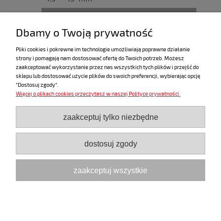
Pojemność akumulatora Li-Ion 4 Ah
Dbamy o Twoją prywatność
Ciężar z akumulatorem Li-Ion 1.6 kg
Pliki cookies i pokrewne im technologie umożliwiają poprawne działanie
Maks. moment obrotowy przy
strony i pomagają nam dostosować ofertę do Twoich potrzeb. Możesz
obróbce metalu 45 Nm
zaakceptować wykorzystanie przez nas wszystkich tych plików i przejść do
sklepu lub dostosować użycie plików do swoich preferencji, wybierając opcję
"Dostosuj zgody".
Więcej o plikach cookies przeczytasz w naszej Polityce prywatności.
ZAKUPY
zaakceptuj tylko niezbędne
POMOC
dostosuj zgody
MOJE KONTO
zaakceptuj wszystkie
INFORMACJE
pokaż pełną wersję strony