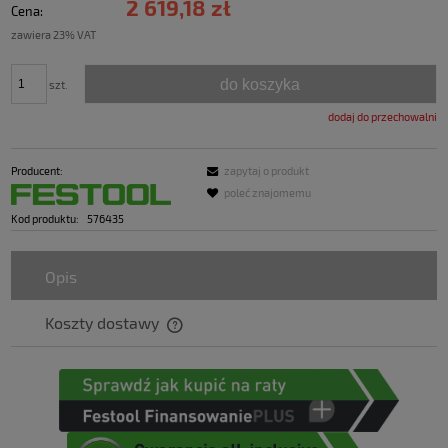
2 619,18 zł
Cena:
zawiera 23% VAT
do koszyka
szt.
dodaj do przechowalni
Producent:
zapytaj o produkt
poleć znajomemu
Kod produktu:
576435
Opis
Koszty dostawy