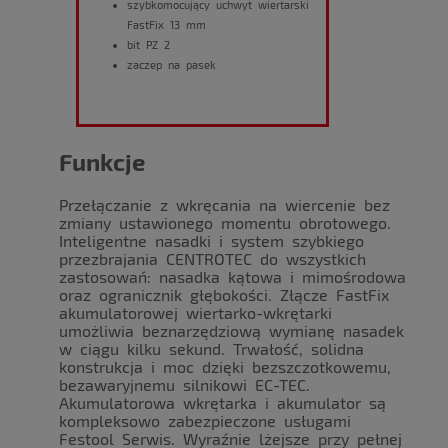
szybkomocujący uchwyt wiertarski
FastFix 13 mm
bit PZ 2
zaczep na pasek
Funkcje
Przełączanie z wkręcania na wiercenie bez
zmiany ustawionego momentu obrotowego.
Inteligentne nasadki i system szybkiego
przezbrajania CENTROTEC do wszystkich
zastosowań: nasadka kątowa i mimośrodowa
oraz ogranicznik głębokości. Złącze FastFix
akumulatorowej wiertarko-wkrętarki
umożliwia beznarzędziową wymianę nasadek
w ciągu kilku sekund. Trwałość, solidna
konstrukcja i moc dzięki bezszczotkowemu,
bezawaryjnemu silnikowi EC-TEC.
Akumulatorowa wkrętarka i akumulator są
kompleksowo zabezpieczone usługami
Festool Serwis. Wyraźnie lżejsze przy pełnej