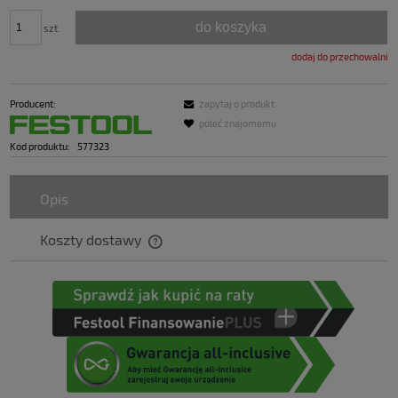
do koszyka
szt.
dodaj do przechowalni
Producent:
zapytaj o produkt
poleć znajomemu
Kod produktu:
577323
Opis
Koszty dostawy