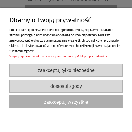
Pojemność 8,00 Ah
Dbamy o Twoją prywatność
Ciężar produktu bez wyposażenia 1,00
kg
Pliki cookies i pokrewne im technologie umożliwiają poprawne działanie
strony i pomagają nam dostosować ofertę do Twoich potrzeb. Możesz
Technologia Bluetooth®
zaakceptować wykorzystanie przez nas wszystkich tych plików i przejść do
sklepu lub dostosować użycie plików do swoich preferencji, wybierając opcję
"Dostosuj zgody".
Więcej o plikach cookies przeczytasz w naszej Polityce prywatności.
ZAKUPY
zaakceptuj tylko niezbędne
POMOC
dostosuj zgody
MOJE KONTO
zaakceptuj wszystkie
INFORMACJE
pokaż pełną wersję strony