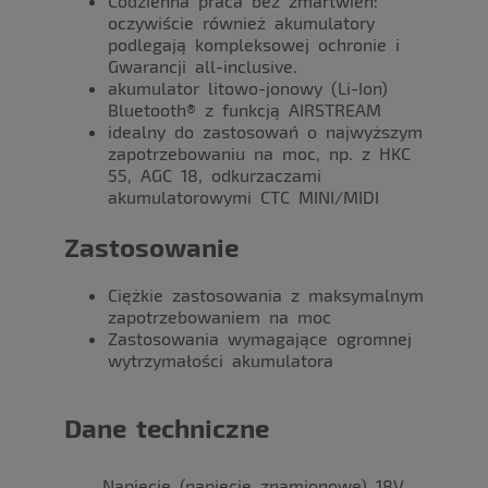
Codzienna praca bez zmartwień:
oczywiście również akumulatory
podlegają kompleksowej ochronie i
Gwarancji all-inclusive.
akumulator litowo-jonowy (Li-Ion)
Bluetooth® z funkcją AIRSTREAM
idealny do zastosowań o najwyższym
zapotrzebowaniu na moc, np. z HKC
55, AGC 18, odkurzaczami
akumulatorowymi CTC MINI/MIDI
Zastosowanie
Ciężkie zastosowania z maksymalnym
zapotrzebowaniem na moc
Zastosowania wymagające ogromnej
wytrzymałości akumulatora
Dane techniczne
Napięcie (napięcie znamionowe) 18V