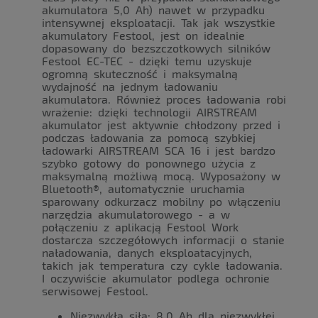
akumulatora 5,0 Ah) nawet w przypadku
intensywnej eksploatacji. Tak jak wszystkie
akumulatory Festool, jest on idealnie
dopasowany do bezszczotkowych silników
Festool EC-TEC - dzięki temu uzyskuje
ogromną skuteczność i maksymalną
wydajność na jednym ładowaniu
akumulatora. Również proces ładowania robi
wrażenie: dzięki technologii AIRSTREAM
akumulator jest aktywnie chłodzony przed i
podczas ładowania za pomocą szybkiej
ładowarki AIRSTREAM SCA 16 i jest bardzo
szybko gotowy do ponownego użycia z
maksymalną możliwą mocą. Wyposażony w
Bluetooth®, automatycznie uruchamia
sparowany odkurzacz mobilny po włączeniu
narzędzia akumulatorowego - a w
połączeniu z aplikacją Festool Work
dostarcza szczegółowych informacji o stanie
naładowania, danych eksploatacyjnych,
takich jak temperatura czy cykle ładowania.
I oczywiście akumulator podlega ochronie
serwisowej Festool.
Niezwykła siła: 8,0 Ah dla niezwykłej