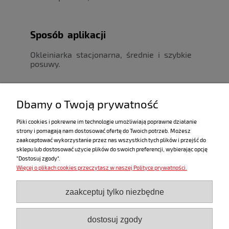
Sposób aplikacji
Okleiniarka stacjonarna, średnie i szybkie
posuwy.
Dbamy o Twoją prywatność
Kliknij po więcej informacji
Pliki cookies i pokrewne im technologie umożliwiają poprawne działanie
strony i pomagają nam dostosować ofertę do Twoich potrzeb. Możesz
zaakceptować wykorzystanie przez nas wszystkich tych plików i przejść do
sklepu lub dostosować użycie plików do swoich preferencji, wybierając opcję
"Dostosuj zgody".
Więcej o plikach cookies przeczytasz w naszej Polityce prywatności.
ZAKUPY
zaakceptuj tylko niezbędne
POMOC
dostosuj zgody
MOJE KONTO