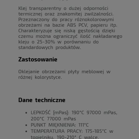
Klej transparentny o dużej odporności
termicznej oraz znakomitej zwilżalności.
Przeznaczony do pracy różnokolorowymi
obrzeżami na bazie ABS PCV, papieru itp.
Charakteryzuje się niską gęstością dzięki
czemu można ograniczyć ilość nakładanego
kleju o 25-30% w porównaniu do
standardowych produktów.
Zastosowanie
Oklejanie obrzeżami płyty meblowej w
różnej kolorystyce.
Dane techniczne
LEPKOŚĆ [mPas]: 190°C 97000 mPas,
200°C 77000 mPas
PUNKT MIĘKNIENIA: 111°C
TEMPERATURA PRACY: 175-185°C w
topielniku, 190-210° C walce.