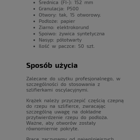
Średnica (FI-): 152 mm
Granulacja: P500
Otwory: tak, 15 otworowy.
Podłoże: papier
Ziarno: elektrokorund
Spoiwo: żywica syntetyczna
Nasyp: półotwarty
Ilość w paczce: 50 szt.
Sposób użycia
Zalecane do użytku profesjonalnego, w
szczególności do stosowania z
szlifierkami oscylacyjnymi.
Krążek należy przyczepić częścią czepną
do rzepu na szlifierce, zwracając
szczególną uwagę na dokładne
przytwierdzenie rzepu do podłoża.
Ważne, aby otworów zostały
równomiernie pokryte.
Pracę zaczynamy od najwolniejszych