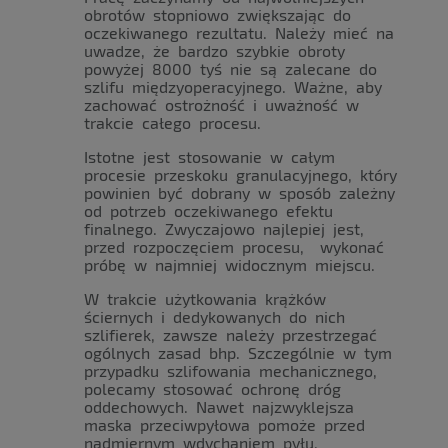
obrotów stopniowo zwiększając do
oczekiwanego rezultatu. Należy mieć na
uwadze, że bardzo szybkie obroty
powyżej 8000 tyś nie są zalecane do
szlifu międzyoperacyjnego. Ważne, aby
zachować ostrożność i uważność w
trakcie całego procesu.
Istotne jest stosowanie w całym
procesie przeskoku granulacyjnego, który
powinien być dobrany w sposób zależny
od potrzeb oczekiwanego efektu
finalnego. Zwyczajowo najlepiej jest,
przed rozpoczęciem procesu, wykonać
próbę w najmniej widocznym miejscu.
W trakcie użytkowania krążków
ściernych i dedykowanych do nich
szlifierek, zawsze należy przestrzegać
ogólnych zasad bhp. Szczególnie w tym
przypadku szlifowania mechanicznego,
polecamy stosować ochronę dróg
oddechowych. Nawet najzwyklejsza
maska przeciwpyłowa pomoże przed
nadmiernym wdychaniem pyłu,