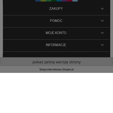
ZAKUPY
POMOC
MOJE KONTO
INFORMACJE
pokaż pełną wersję strony
Sklep internetowy Shoper.pl