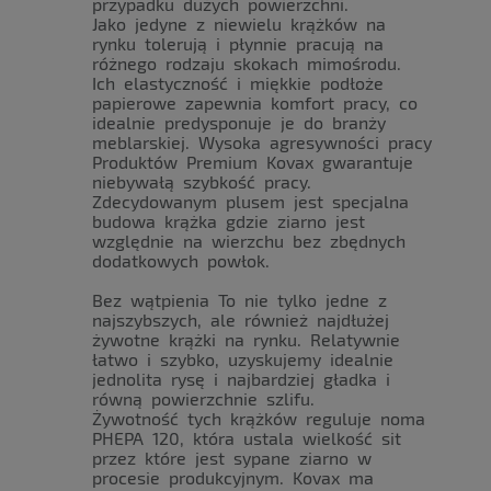
przypadku dużych powierzchni.
Jako jedyne z niewielu krążków na
rynku tolerują i płynnie pracują na
różnego rodzaju skokach mimośrodu.
Ich elastyczność i miękkie podłoże
papierowe zapewnia komfort pracy, co
idealnie predysponuje je do branży
meblarskiej. Wysoka agresywności pracy
Produktów Premium Kovax gwarantuje
niebywałą szybkość pracy.
Zdecydowanym plusem jest specjalna
budowa krążka gdzie ziarno jest
względnie na wierzchu bez zbędnych
dodatkowych powłok.
Bez wątpienia To nie tylko jedne z
najszybszych, ale również najdłużej
żywotne krążki na rynku. Relatywnie
łatwo i szybko, uzyskujemy idealnie
jednolita rysę i najbardziej gładka i
równą powierzchnie szlifu.
Żywotność tych krążków reguluje noma
PHEPA 120, która ustala wielkość sit
przez które jest sypane ziarno w
procesie produkcyjnym. Kovax ma