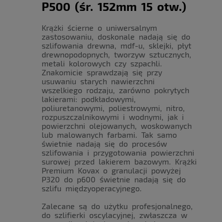
P500 (śr. 152mm 15 otw.)
Krążki ścierne o uniwersalnym
zastosowaniu, doskonale nadają się do
szlifowania drewna, mdf-u, sklejki, płyt
drewnopodopnych, tworzyw sztucznych,
metali kolorowych czy szpachli.
Znakomicie sprawdzają się przy
usuwaniu starych nawierzchni
wszelkiego rodzaju, zarówno pokrytych
lakierami: podkładowymi,
poliuretanowymi, poliestrowymi, nitro,
rozpuszczalnikowymi i wodnymi, jak i
powierzchni olejowanych, woskowanych
lub malowanych farbami. Tak samo
świetnie nadają się do procesów
szlifowania i przygotowania powierzchni
surowej przed lakierem bazowym. Krążki
Premium Kovax o granulacji powyżej
P320 do p600 świetnie nadają się do
szlifu międzyoperacyjnego.
Zalecane są do użytku profesjonalnego,
do szlifierki oscylacyjnej, zwłaszcza w