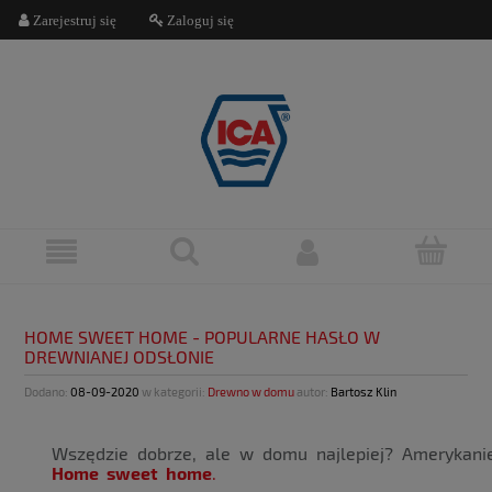
Zarejestruj się
Zaloguj się
HOME SWEET HOME - POPULARNE HASŁO W
DREWNIANEJ ODSŁONIE
Dodano:
08-09-2020
w kategorii:
Drewno w domu
autor:
Bartosz Klin
Wszędzie dobrze, ale w domu najlepiej? Amerykani
Home sweet home
.