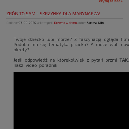
czytaj całość »
ZRÓB TO SAM - SKRZYNKA DLA MARYNARZA!
Dodano:
07-09-2020
w kategorii:
Drewno w domu
autor:
Bartosz Klin
Twoje dziecko lubi morze? Z fascynacją ogląda fil
Podoba mu się tematyka piracka? A może woli nowo
okręty?
Jeśli odpowiedź na którekolwiek z pytań brzmi
TAK
nasz video poradnik