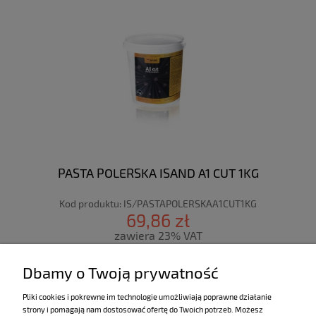
PASTA POLERSKA ISAND A1 CUT 1KG
Kod produktu:
IS/PASTAPOLERSKAA1CUT1KG
69,86 zł
zawiera 23% VAT
Dbamy o Twoją prywatność
zarejestruj się
powiadom o dostępności
Pliki cookies i pokrewne im technologie umożliwiają poprawne działanie
strony i pomagają nam dostosować ofertę do Twoich potrzeb. Możesz