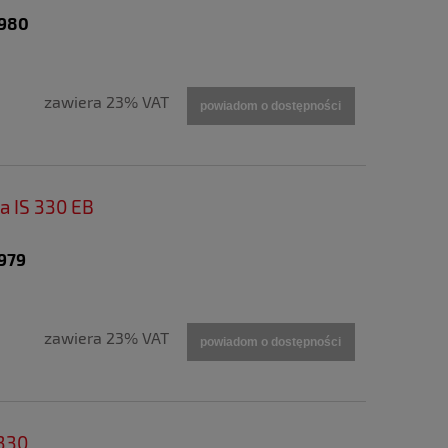
5980
zawiera 23% VAT
powiadom o dostępności
a IS 330 EB
5979
zawiera 23% VAT
powiadom o dostępności
 330