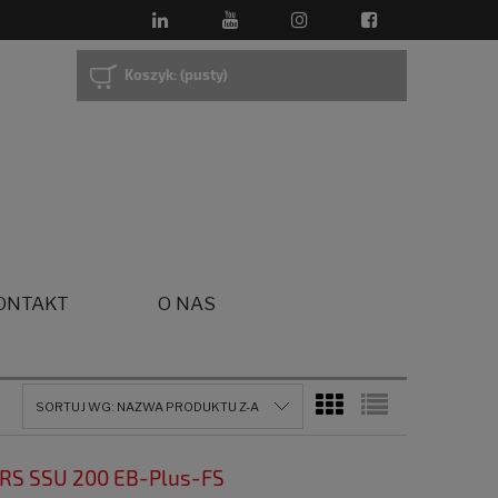
Koszyk:
(pusty)
ONTAKT
O NAS
SORTUJ WG:
NAZWA PRODUKTU Z-A
ERS SSU 200 EB-Plus-FS