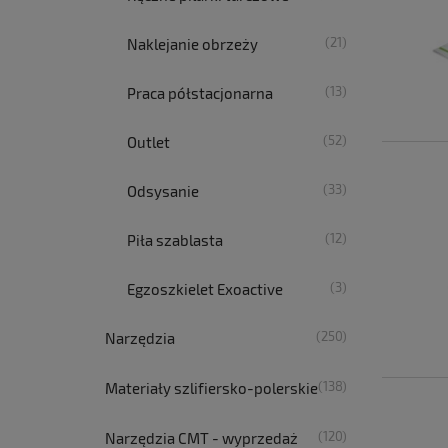
(21)
Naklejanie obrzeży
(13)
Praca półstacjonarna
(52)
Outlet
(33)
Odsysanie
(12)
Piła szablasta
(3)
Egzoszkielet Exoactive
(250)
Narzędzia
(138)
Materiały szlifiersko-polerskie
(120)
Narzędzia CMT - wyprzedaż