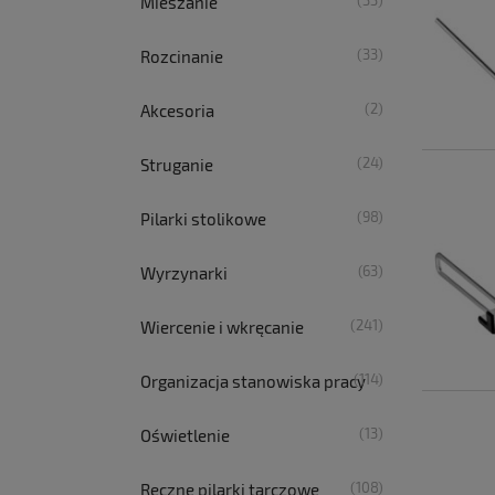
(33)
Mieszanie
(33)
Rozcinanie
(2)
Akcesoria
(24)
Struganie
(98)
Pilarki stolikowe
(63)
Wyrzynarki
(241)
Wiercenie i wkręcanie
(114)
Organizacja stanowiska pracy
(13)
Oświetlenie
(108)
Ręczne pilarki tarczowe