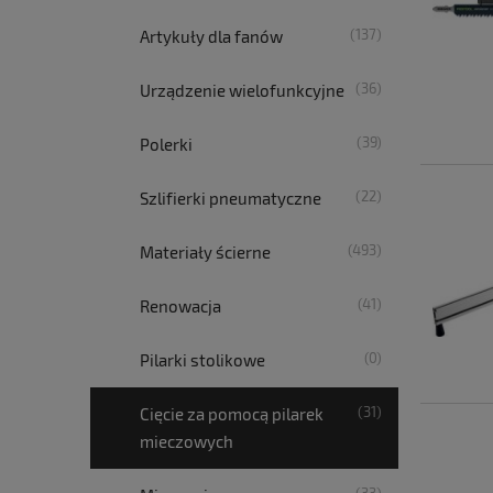
(137)
Artykuły dla fanów
(36)
Urządzenie wielofunkcyjne
(39)
Polerki
(22)
Szlifierki pneumatyczne
(493)
Materiały ścierne
(41)
Renowacja
(0)
Pilarki stolikowe
(31)
Cięcie za pomocą pilarek
mieczowych