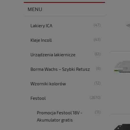
MENU
(47)
Lakiery ICA
(43)
Kleje Incoll
(61)
Urządzenia lakiernicze
(8)
Borma Wachs – Szybki Retusz
(12)
Wzorniki kolorów
(2670)
Festool
(11)
Promocja Festool 18V -
Akumulator gratis