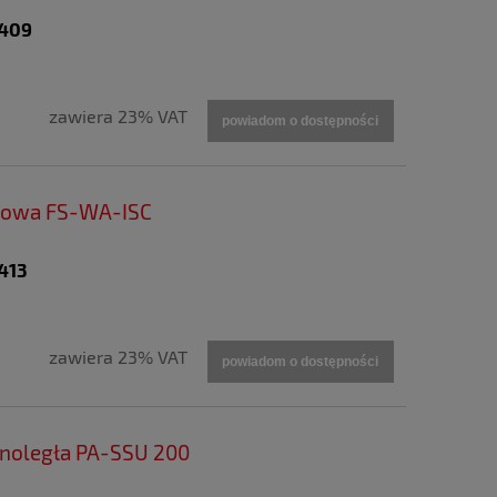
5409
zawiera 23% VAT
powiadom o dostępności
ątowa FS-WA-ISC
413
zawiera 23% VAT
powiadom o dostępności
noległa PA-SSU 200