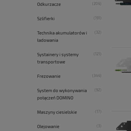
(204)
Odkurzacze
(191)
Szlifierki
(32)
Technika akumulatorów i
ładowania
(121)
Systainery i systemy
transportowe
(344)
Frezowanie
(92)
System do wykonywania
połączeń DOMINO
(17)
Maszyny ciesielskie
(3)
Olejowanie