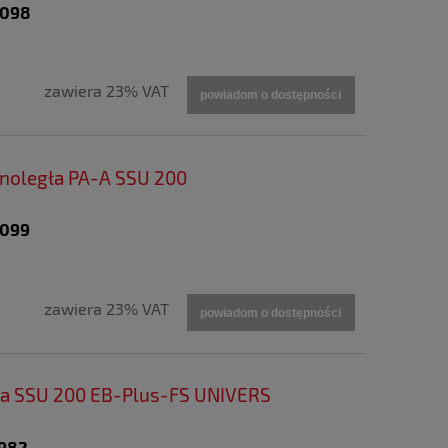
9098
zawiera 23% VAT
powiadom o dostępności
noległa PA-A SSU 200
9099
zawiera 23% VAT
powiadom o dostępności
wa SSU 200 EB-Plus-FS UNIVERS
5982