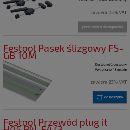
zawiera 23% VAT
powiadom o dostępności
Festool Pasek ślizgowy FS-
GB 10M
Dostępność:
dostępny
Wysyłka w:
48 godzin
zawiera 23% VAT
do koszyka
Festool Przewód plug it
H05 RN-F4/3