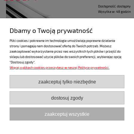
Dostępność:
dostępny
Wysyłka w:
48 godzin
zawiera 23% VAT
Dbamy o Twoją prywatność
Pliki cookies i pokrewne im technologie umożliwiają poprawne działanie
strony i pomagają nam dostosować ofertę do Twoich potrzeb. Możesz
«
1
2
3
4
5
»
zaakceptować wykorzystanie przez nas wszystkich tych plików i przejść do
sklepu lub dostosować użycie plików do swoich preferencji, wybierając opcję
"Dostosuj zgody".
Więcej o plikach cookies przeczytasz w naszej Polityce prywatności.
ZAKUPY
zaakceptuj tylko niezbędne
POMOC
dostosuj zgody
MOJE KONTO
zaakceptuj wszystkie
INFORMACJE