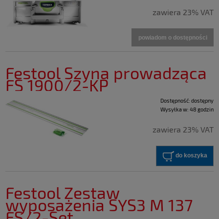
zawiera 23% VAT
powiadom o dostępności
Festool Szyna prowadząca
FS 1900/2-KP
Dostępność:
dostępny
Wysyłka w:
48 godzin
zawiera 23% VAT
do koszyka
Festool Zestaw
wyposażenia SYS3 M 137
FS/2-Set