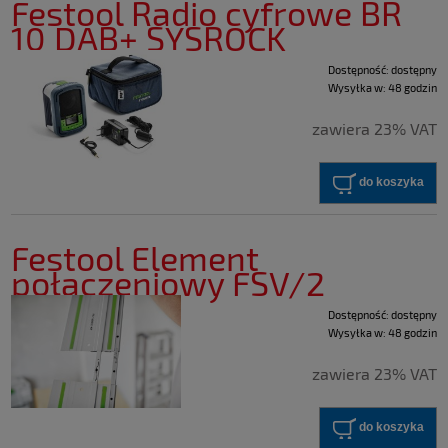
Festool Radio cyfrowe BR
10 DAB+ SYSROCK
Dostępność:
dostępny
Wysyłka w:
48 godzin
zawiera 23% VAT
do koszyka
Festool Element
połączeniowy FSV/2
Dostępność:
dostępny
Wysyłka w:
48 godzin
zawiera 23% VAT
do koszyka