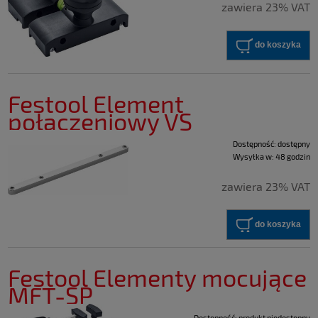
zawiera 23% VAT
do koszyka
Festool Element
połączeniowy VS
Dostępność:
dostępny
Wysyłka w:
48 godzin
zawiera 23% VAT
do koszyka
Festool Elementy mocujące
MFT-SP
Dostępność:
produkt niedostępny