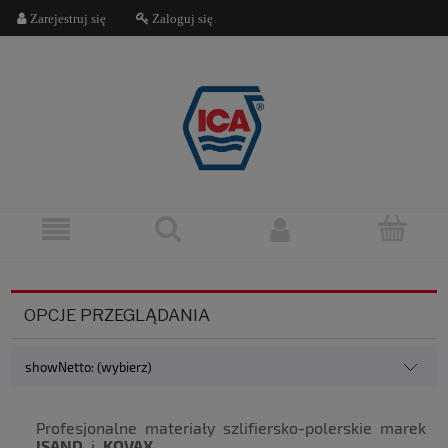
Zarejestruj się
Zaloguj się
OPCJE PRZEGLĄDANIA
showNetto: (wybierz)
Profesjonalne materiały szlifiersko-polerskie marek
ISAND
i
KOVAX.