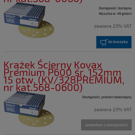
Dostępność:
dostępny
Wysyłka w:
48 godzin
zawiera 23% VAT
do koszyka
Krążek Ścierny Kovax
Premium P600 śr. 152mm
15 otw. (KV/328PREMIUM,
nr kat.568-0600)
Dostępność:
produkt niedostępny
zawiera 23% VAT
powiadom o dostępności