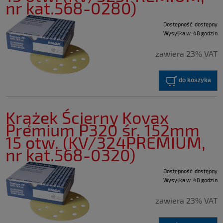
nr kat.568-0280)
Dostępność:
dostępny
Wysyłka w:
48 godzin
zawiera 23% VAT
do koszyka
Krążek Ścierny Kovax
Premium P320 śr. 152mm
15 otw. (KV/324PREMIUM,
nr kat.568-0320)
Dostępność:
dostępny
Wysyłka w:
48 godzin
zawiera 23% VAT