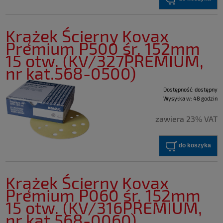
Krążek Ścierny Kovax
Premium P500 śr. 152mm
15 otw. (KV/327PREMIUM,
nr kat.568-0500)
Dostępność:
dostępny
Wysyłka w:
48 godzin
zawiera 23% VAT
do koszyka
Krążek Ścierny Kovax
Premium P060 śr. 152mm
15 otw. (KV/316PREMIUM,
nr kat.568-0060)