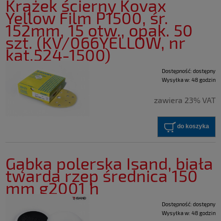
Krążek ścierny Kovax
Yellow Film P1500, śr.
152mm, 15 otw., opak. 50
szt. (KV/066YELLOW, nr
kat.524-1500)
Dostępność:
dostępny
Wysyłka w:
48 godzin
zawiera 23% VAT
do koszyka
Gąbka polerska Isand, biała
twarda rzep średnica 150
mm g2001 h
Dostępność:
dostępny
Wysyłka w:
48 godzin