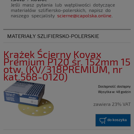
Jeśli masz pytania lub wątpliwości dotyczące
materiałów szlifiersko-polerskich, napisz do
naszego specjalisty
scierne@icapolska.online
.
MATERIAŁY SZLIFIERSKO-POLERSKIE
Krążek Ścierny Kovax
Premium P120 śr. 152mm 15
otw. (KV/318PREMIUM, nr
kat.568-0120)
Dostępność:
dostępny
Wysyłka w:
48 godzin
zawiera 23% VAT
do koszyka