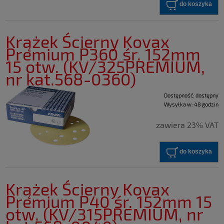
do koszyka
Krążek Ścierny Kovax
Premium P360 śr. 152mm
15 otw. (KV/325PREMIUM,
nr kat.568-0360)
Dostępność:
dostępny
Wysyłka w:
48 godzin
zawiera 23% VAT
do koszyka
Krążek Ścierny Kovax
Premium P40 śr. 152mm 15
otw. (KV/315PREMIUM, nr