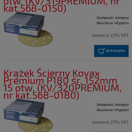
otw. (KV/319PREMIUM, nr
kat.568-0150)
Dostępność:
dostępny
Wysyłka w:
48 godzin
zawiera 23% VAT
do koszyka
Krążek Ścierny Kovax
Premium P180 śr. 152mm
15 otw. (KV/320PREMIUM,
nr kat.568-0180)
Dostępność:
dostępny
Wysyłka w:
48 godzin
zawiera 23% VAT