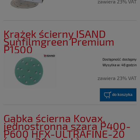
zawiera 23% VAT
Krążek ścierny ISAND
Sunfilmgreen Premium
P1500
Dostępność:
dostępny
Wysyłka w:
48 godzin
zawiera 23% VAT
do koszyka
Gąbka ścierna Kovax,
jednostronna szara P400-
P600 HFX-ULTRAFINE-20