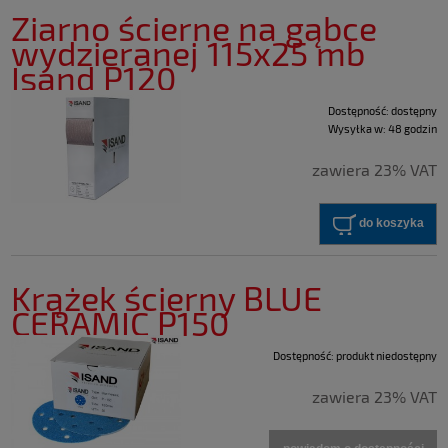
Ziarno ścierne na gąbce
wydzieranej 115x25 mb
Isand P120
Dostępność:
dostępny
Wysyłka w:
48 godzin
zawiera 23% VAT
do koszyka
Krążek ścierny BLUE
CERAMIC P150
Dostępność:
produkt niedostępny
zawiera 23% VAT