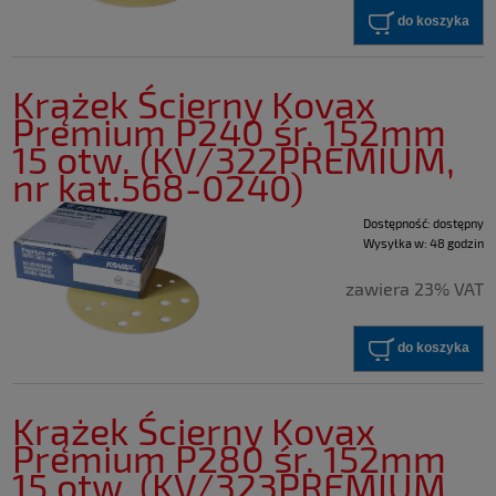
do koszyka
Krążek Ścierny Kovax
Premium P240 śr. 152mm
15 otw. (KV/322PREMIUM,
nr kat.568-0240)
Dostępność:
dostępny
Wysyłka w:
48 godzin
zawiera 23% VAT
do koszyka
Krążek Ścierny Kovax
Premium P280 śr. 152mm
15 otw. (KV/323PREMIUM,