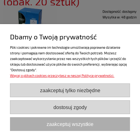
(opak. 20 sztuk)
Dostępność:
dostępny
Wysyłka w:
48 godzin
zawiera 23% VAT
Dbamy o Twoją prywatność
Pliki cookies i pokrewne im technologie umożliwiają poprawne działanie
strony i pomagają nam dostosować ofertę do Twoich potrzeb. Możesz
«
1
2
3
4
5
6
»
zaakceptować wykorzystanie przez nas wszystkich tych plików i przejść do
sklepu lub dostosować użycie plików do swoich preferencji, wybierając opcję
"Dostosuj zgody".
Więcej o plikach cookies przeczytasz w naszej Polityce prywatności.
ZAKUPY
zaakceptuj tylko niezbędne
POMOC
dostosuj zgody
MOJE KONTO
zaakceptuj wszystkie
INFORMACJE