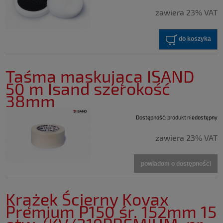
zawiera 23% VAT
do koszyka
Taśma maskująca ISAND
50 m Isand szerokość
38mm
Dostępność:
produkt niedostępny
zawiera 23% VAT
powiadom o dostępności
Krążek Ścierny Kovax
Premium P150 śr. 152mm 15