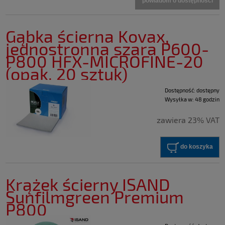
powiadom o dostępności
Gąbka ścierna Kovax,
jednostronna szara P600-
P800 HFX-MICROFINE-20
(opak. 20 sztuk)
Dostępność:
dostępny
Wysyłka w:
48 godzin
zawiera 23% VAT
do koszyka
Krążek ścierny ISAND
Sunfilmgreen Premium
P800