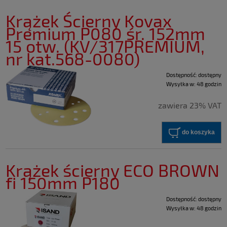
Krążek Ścierny Kovax
Premium P080 śr. 152mm
15 otw. (KV/317PREMIUM,
nr kat.568-0080)
Dostępność:
dostępny
Wysyłka w:
48 godzin
zawiera 23% VAT
do koszyka
Krążek ścierny ECO BROWN
fi 150mm P180
Dostępność:
dostępny
Wysyłka w:
48 godzin