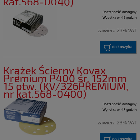
kat.568-0040)
Dostępność:
dostępny
Wysyłka w:
48 godzin
zawiera 23% VAT
do koszyka
Krążek Ścierny Kovax
Premium P400 śr. 152mm
15 otw. (KV/326PREMIUM,
nr kat.568-0400)
Dostępność:
dostępny
Wysyłka w:
48 godzin
zawiera 23% VAT
do koszyka