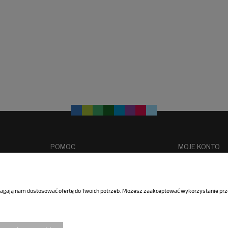
POMOC
MOJE KONTO
Polityka plików cookies
Logowanie
Polityka prywatności
Ustawienia plików 
omagają nam dostosować ofertę do Twoich potrzeb. Możesz zaakceptować wykorzystanie przez
Regulamin sklepu
Moje zamówienia
Reklamacje i zwroty
Przechowalnia
Formularz odstąpienia od umowy
Ustawienia konta