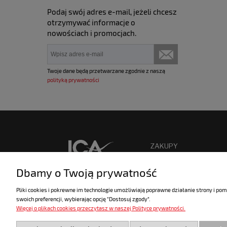
Podaj swój adres e-mail, jeżeli chcesz
otrzymywać informacje o
nowościach i promocjach.
Twoje dane będą przetwarzane zgodnie z naszą
polityką prywatności
ZAKUPY
Nowości
Dbamy o Twoją prywatność
Promocje
Pliki cookies i pokrewne im technologie umożliwiają poprawne działanie strony i p
Czas realizacji zamówienia
swoich preferencji, wybierając opcję "Dostosuj zgody".
Jak kupować?
Więcej o plikach cookies przeczytasz w naszej Polityce prywatności.
Formy płatności