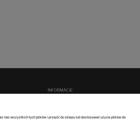
INFORMACJE
O nas
cookies
Kontakt
 nas wszystkich tych plików i przejść do sklepu lub dostosować użycie plików do
Diizocyjaniany