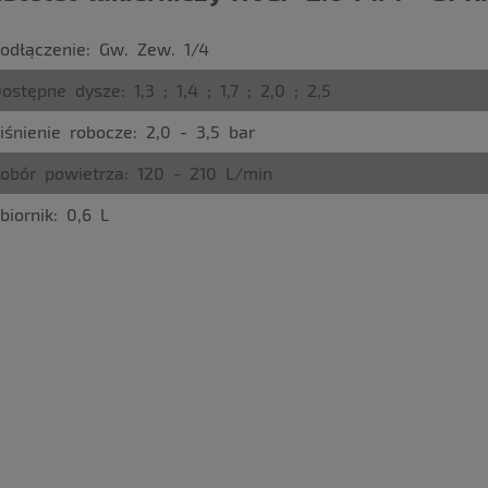
odłączenie: Gw. Zew. 1/4
ostępne dysze: 1,3 ; 1,4 ; 1,7 ; 2,0 ; 2,5
iśnienie robocze: 2,0 - 3,5 bar
obór powietrza: 120 - 210 L/min
biornik: 0,6 L