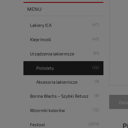
MENU
(47)
Lakiery ICA
(43)
Kleje Incoll
(61)
Urządzenia lakiernicze
(52)
Pistolety
(9)
Akcesoria lakiernicze
(8)
Borma Wachs – Szybki Retusz
Opis
(12)
Wzorniki kolorów
P
(2670)
Festool