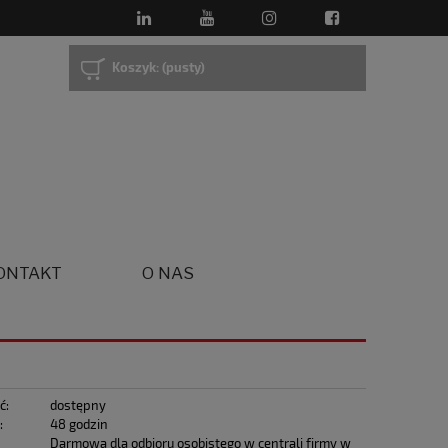
Koszyk:
(pusty)
ONTAKT
O NAS
ć:
dostępny
:
48 godzin
Darmowa dla odbioru osobistego w centrali firmy w