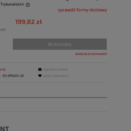
 Trybunalskim
sprawdź formy dostawy
199,82 zł
 VAT
do koszyka
dodaj do przechowalni
scal
zapytaj o produkt
:
ES/EPN201-20
poleć znajomemu
INT