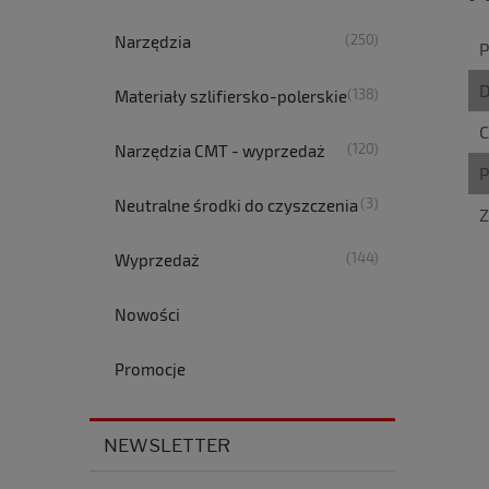
(250)
Narzędzia
P
D
(138)
Materiały szlifiersko-polerskie
C
(120)
Narzędzia CMT - wyprzedaż
P
(3)
Neutralne środki do czyszczenia
Z
(144)
Wyprzedaż
Nowości
Promocje
NEWSLETTER